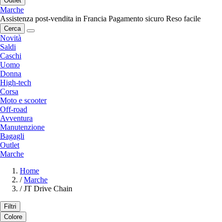
Outlet
Marche
Assistenza post-vendita in Francia
Pagamento sicuro
Reso facile
Cerca
Novità
Saldi
Caschi
Uomo
Donna
High-tech
Corsa
Moto e scooter
Off-road
Avventura
Manutenzione
Bagagli
Outlet
Marche
Home
/
Marche
/
JT Drive Chain
Filtri
Colore