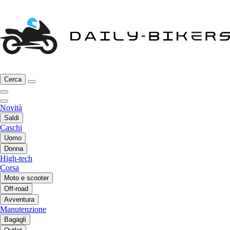
Cerca
Novità
Saldi
Caschi
Uomo
Donna
High-tech
Corsa
Moto e scooter
Off-road
Avventura
Manutenzione
Bagagli