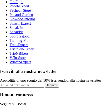
On-Fight
Padel-Expert
Pecheur-Store
Pet and Garden
Slowood Interior
Smash-Expert
Sneak'In
Sneakids
Sport is good
Training-Fit
Trek-Expert
Triathlon-Expert
TripNBikers
Vélo-Store
Winter-Expert
Iscriviti alla nostra newsletter
Approfitta di uno sconto del 10% iscrivendoti alla nostra newsletter
Iscriviti
Rimani connesso
Seguici sui social