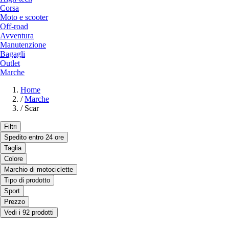
Corsa
Moto e scooter
Off-road
Avventura
Manutenzione
Bagagli
Outlet
Marche
Home
/
Marche
/
Scar
Filtri
Spedito entro 24 ore
Taglia
Colore
Marchio di motociclette
Tipo di prodotto
Sport
Prezzo
Vedi i 92 prodotti