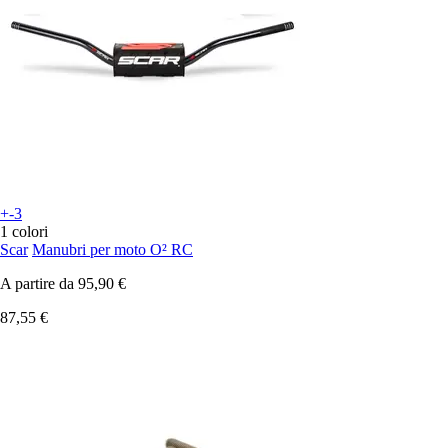
+-3
1 colori
Scar
Manubri per moto O² RC
A partire da
95,90 €
87,55 €