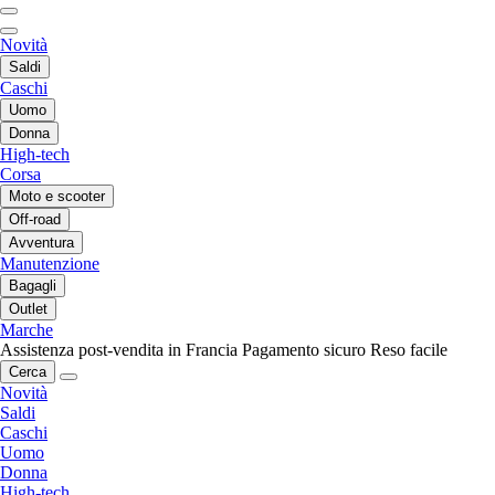
Novità
Saldi
Caschi
Uomo
Donna
High-tech
Corsa
Moto e scooter
Off-road
Avventura
Manutenzione
Bagagli
Outlet
Marche
Assistenza post-vendita in Francia
Pagamento sicuro
Reso facile
Cerca
Novità
Saldi
Caschi
Uomo
Donna
High-tech