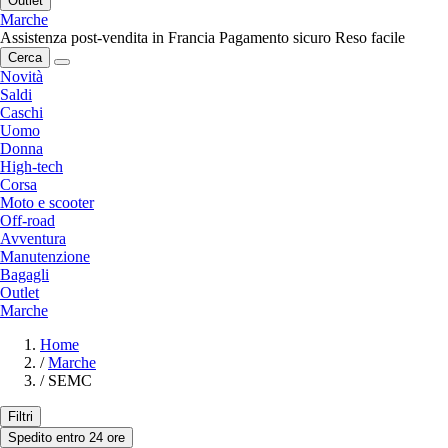
Outlet
Marche
Assistenza post-vendita in Francia
Pagamento sicuro
Reso facile
Cerca
Novità
Saldi
Caschi
Uomo
Donna
High-tech
Corsa
Moto e scooter
Off-road
Avventura
Manutenzione
Bagagli
Outlet
Marche
Home
/
Marche
/
SEMC
Filtri
Spedito entro 24 ore