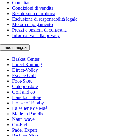
Contattaci
Condizioni di vendita
Restituzioni e rimborsi
Esclusione di responsabilità legale
Metodi di pagamento
Prezzi e opzioni di consegna
Informativa sulla privacy
I nostri negozi
Basket-Center
Direct Running
Direct-Volley
Espace Golf
Foot-Store
Galoppostore
Golf and co
Handball-Store
House of Rugby
La sellerie de Maé
Made in Paradis
Nauti-wave
On-Fight
Padel-Expert
Pecheur-Store