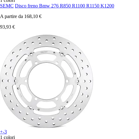
1 colori
SEMC
Disco freno Bmw 276 R850 R1100 R1150 K1200
A partire da
168,10 €
93,93 €
+-3
1 colori