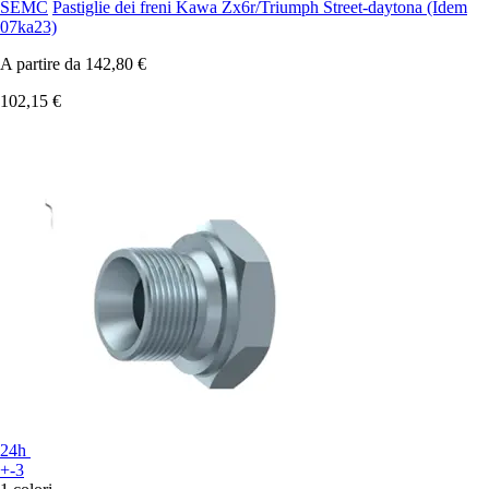
SEMC
Pastiglie dei freni Kawa Zx6r/Triumph Street-daytona (Idem
07ka23)
A partire da
142,80 €
102,15 €
24h
+-3