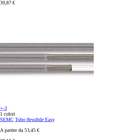
39,87 €
+-3
1 colori
SEMC
Tubo flessibile Easy
A partire da
53,45 €