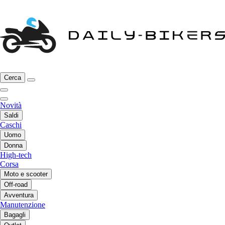
Cerca
Novità
Saldi
Caschi
Uomo
Donna
High-tech
Corsa
Moto e scooter
Off-road
Avventura
Manutenzione
Bagagli