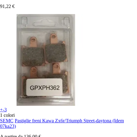
91,22 €
+-3
1 colori
SEMC
Pastiglie freni Kawa Zx6r/Triumph Street-daytona (Idem
07ka23)
A partire da
136,00 €