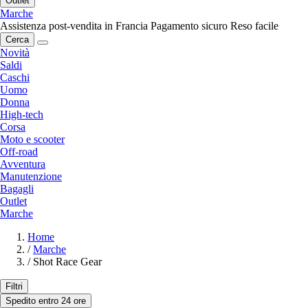
Outlet
Marche
Assistenza post-vendita in Francia
Pagamento sicuro
Reso facile
Cerca
Novità
Saldi
Caschi
Uomo
Donna
High-tech
Corsa
Moto e scooter
Off-road
Avventura
Manutenzione
Bagagli
Outlet
Marche
Home
/
Marche
/
Shot Race Gear
Filtri
Spedito entro 24 ore