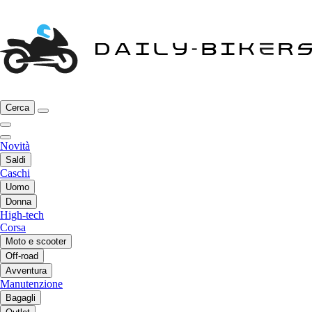
Cerca
Novità
Saldi
Caschi
Uomo
Donna
High-tech
Corsa
Moto e scooter
Off-road
Avventura
Manutenzione
Bagagli