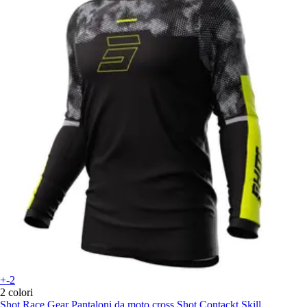
+-2
2 colori
Shot Race Gear
Pantaloni da moto cross Shot Contackt Skill