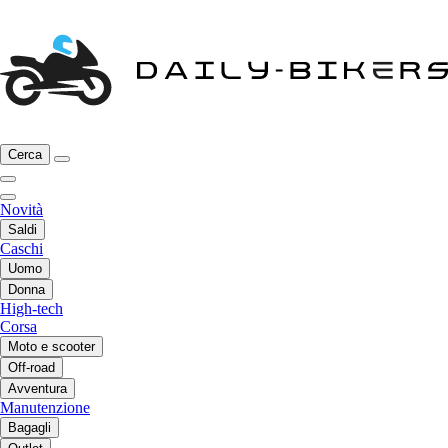
Cerca
Novità
Saldi
Caschi
Uomo
Donna
High-tech
Corsa
Moto e scooter
Off-road
Avventura
Manutenzione
Bagagli