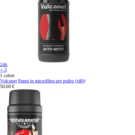
24h
+-3
1 colori
Vulcanet
Panni in microfibra per pulire (x80)
50,60 €