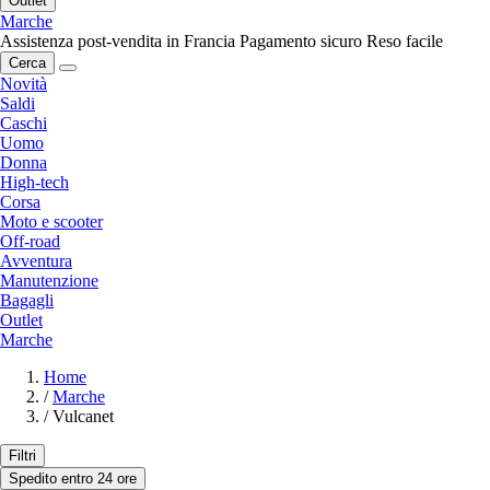
Outlet
Marche
Assistenza post-vendita in Francia
Pagamento sicuro
Reso facile
Cerca
Novità
Saldi
Caschi
Uomo
Donna
High-tech
Corsa
Moto e scooter
Off-road
Avventura
Manutenzione
Bagagli
Outlet
Marche
Home
/
Marche
/
Vulcanet
Filtri
Spedito entro 24 ore