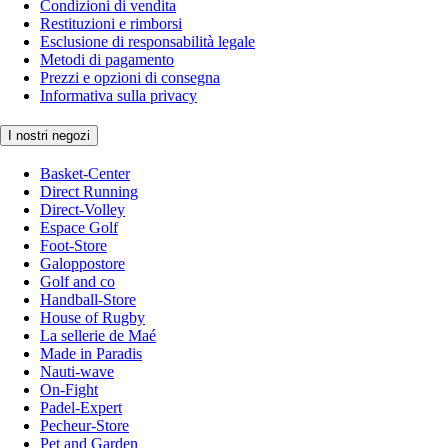
Condizioni di vendita
Restituzioni e rimborsi
Esclusione di responsabilità legale
Metodi di pagamento
Prezzi e opzioni di consegna
Informativa sulla privacy
I nostri negozi
Basket-Center
Direct Running
Direct-Volley
Espace Golf
Foot-Store
Galoppostore
Golf and co
Handball-Store
House of Rugby
La sellerie de Maé
Made in Paradis
Nauti-wave
On-Fight
Padel-Expert
Pecheur-Store
Pet and Garden