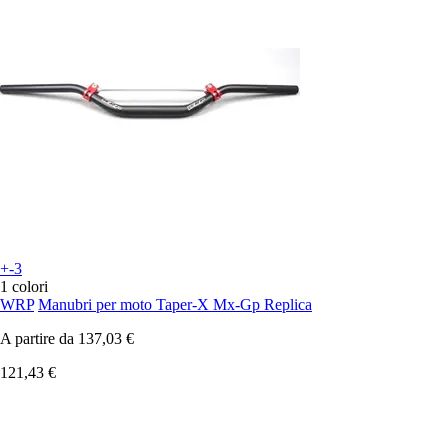
+-3
1 colori
WRP
Manubri per moto Taper-X Mx-Gp Replica
A partire da
137,03 €
121,43 €