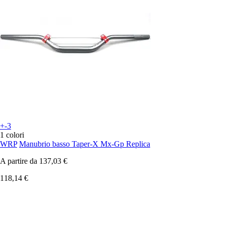
+-3
1 colori
WRP
Manubrio basso Taper-X Mx-Gp Replica
A partire da
137,03 €
118,14 €