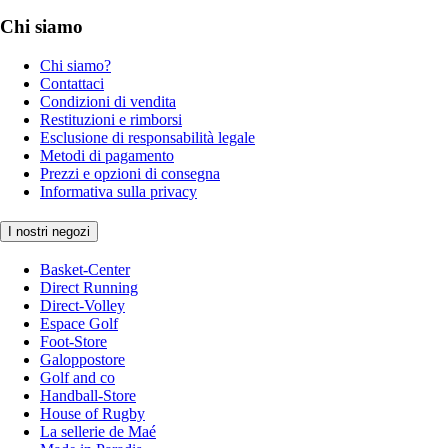
Chi siamo
Chi siamo?
Contattaci
Condizioni di vendita
Restituzioni e rimborsi
Esclusione di responsabilità legale
Metodi di pagamento
Prezzi e opzioni di consegna
Informativa sulla privacy
I nostri negozi
Basket-Center
Direct Running
Direct-Volley
Espace Golf
Foot-Store
Galoppostore
Golf and co
Handball-Store
House of Rugby
La sellerie de Maé