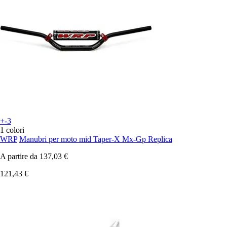
+-3
1 colori
WRP
Manubri per moto mid Taper-X Mx-Gp Replica
A partire da
137,03 €
121,43 €