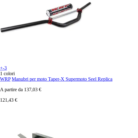
+-3
1 colori
WRP
Manubri per moto Taper-X Supermoto Seel Replica
A partire da
137,03 €
121,43 €