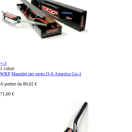
+-3
1 colori
WRP
Manubri per moto O-S America Gp-1
A partire da
80,02 €
71,60 €