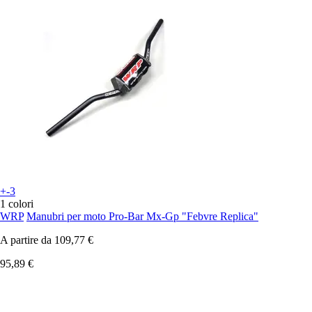
+-3
1 colori
WRP
Manubri per moto Pro-Bar Mx-Gp "Febvre Replica"
A partire da
109,77 €
95,89 €