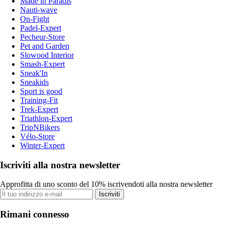
Made in Paradis
Nauti-wave
On-Fight
Padel-Expert
Pecheur-Store
Pet and Garden
Slowood Interior
Smash-Expert
Sneak'In
Sneakids
Sport is good
Training-Fit
Trek-Expert
Triathlon-Expert
TripNBikers
Vélo-Store
Winter-Expert
Iscriviti alla nostra newsletter
Approfitta di uno sconto del 10% iscrivendoti alla nostra newsletter
Iscriviti
Rimani connesso