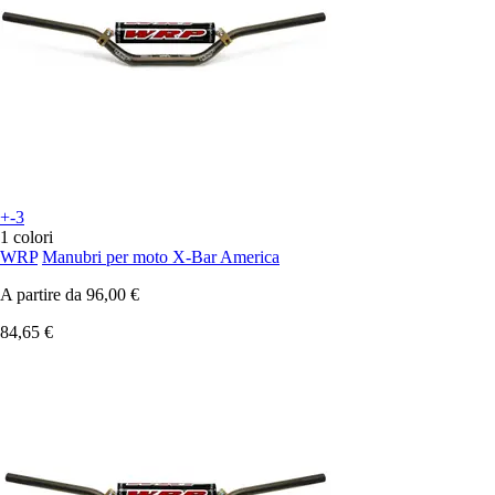
+-3
1 colori
WRP
Manubri per moto X-Bar America
A partire da
96,00 €
84,65 €