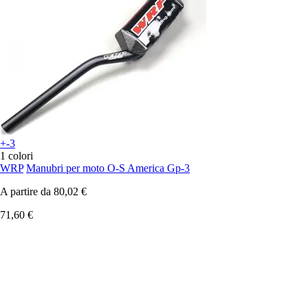
+-3
1 colori
WRP
Manubri per moto O-S America Gp-3
A partire da
80,02 €
71,60 €