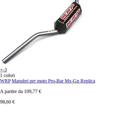
+-3
1 colori
WRP
Manubri per moto Pro-Bar Mx-Gp Replica
A partire da
109,77 €
98,60 €