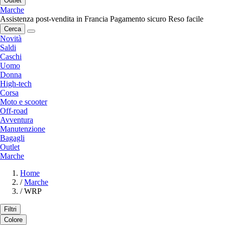
Outlet
Marche
Assistenza post-vendita in Francia
Pagamento sicuro
Reso facile
Cerca
Novità
Saldi
Caschi
Uomo
Donna
High-tech
Corsa
Moto e scooter
Off-road
Avventura
Manutenzione
Bagagli
Outlet
Marche
Home
/
Marche
/
WRP
Filtri
Colore