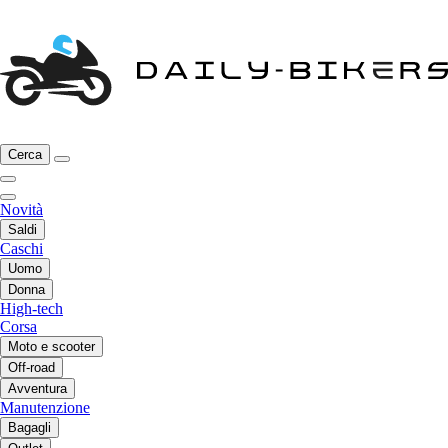
Cerca
Novità
Saldi
Caschi
Uomo
Donna
High-tech
Corsa
Moto e scooter
Off-road
Avventura
Manutenzione
Bagagli