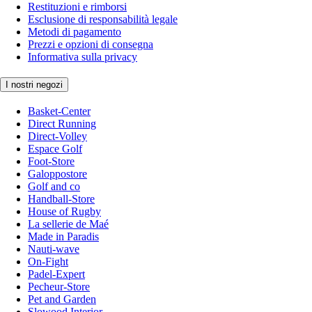
Restituzioni e rimborsi
Esclusione di responsabilità legale
Metodi di pagamento
Prezzi e opzioni di consegna
Informativa sulla privacy
I nostri negozi
Basket-Center
Direct Running
Direct-Volley
Espace Golf
Foot-Store
Galoppostore
Golf and co
Handball-Store
House of Rugby
La sellerie de Maé
Made in Paradis
Nauti-wave
On-Fight
Padel-Expert
Pecheur-Store
Pet and Garden
Slowood Interior