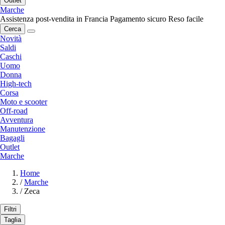
Outlet
Marche
Assistenza post-vendita in Francia
Pagamento sicuro
Reso facile
Cerca
Novità
Saldi
Caschi
Uomo
Donna
High-tech
Corsa
Moto e scooter
Off-road
Avventura
Manutenzione
Bagagli
Outlet
Marche
Home
/
Marche
/
Zeca
Filtri
Taglia