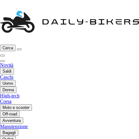
Cerca
Novità
Saldi
Caschi
Uomo
Donna
High-tech
Corsa
Moto e scooter
Off-road
Avventura
Manutenzione
Bagagli