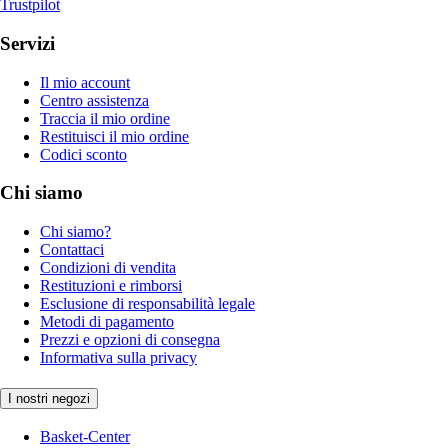
Trustpilot
Servizi
Il mio account
Centro assistenza
Traccia il mio ordine
Restituisci il mio ordine
Codici sconto
Chi siamo
Chi siamo?
Contattaci
Condizioni di vendita
Restituzioni e rimborsi
Esclusione di responsabilità legale
Metodi di pagamento
Prezzi e opzioni di consegna
Informativa sulla privacy
I nostri negozi
Basket-Center