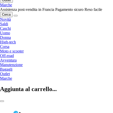
Outlet
Marche
Assistenza post-vendita in Francia
Pagamento sicuro
Reso facile
Cerca
Novità
Saldi
Caschi
Uomo
Donna
High-tech
Corsa
Moto e scooter
Off-road
Avventura
Manutenzione
Bagagli
Outlet
Marche
Aggiunta al carrello...