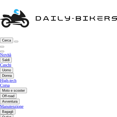
Cerca
Novità
Saldi
Caschi
Uomo
Donna
High-tech
Corsa
Moto e scooter
Off-road
Avventura
Manutenzione
Bagagli