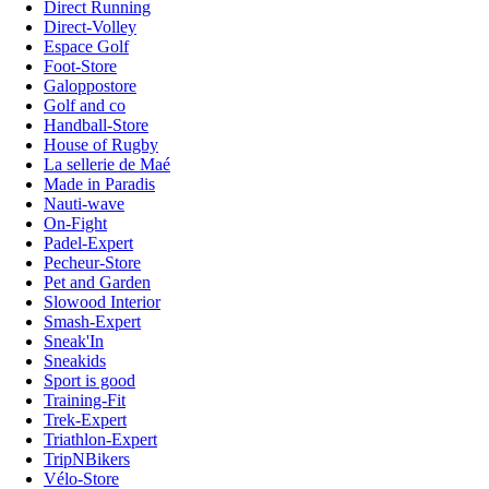
Direct Running
Direct-Volley
Espace Golf
Foot-Store
Galoppostore
Golf and co
Handball-Store
House of Rugby
La sellerie de Maé
Made in Paradis
Nauti-wave
On-Fight
Padel-Expert
Pecheur-Store
Pet and Garden
Slowood Interior
Smash-Expert
Sneak'In
Sneakids
Sport is good
Training-Fit
Trek-Expert
Triathlon-Expert
TripNBikers
Vélo-Store