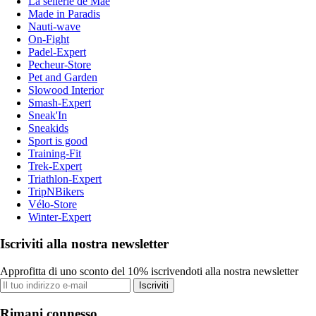
La sellerie de Maé
Made in Paradis
Nauti-wave
On-Fight
Padel-Expert
Pecheur-Store
Pet and Garden
Slowood Interior
Smash-Expert
Sneak'In
Sneakids
Sport is good
Training-Fit
Trek-Expert
Triathlon-Expert
TripNBikers
Vélo-Store
Winter-Expert
Iscriviti alla nostra newsletter
Approfitta di uno sconto del 10% iscrivendoti alla nostra newsletter
Iscriviti
Rimani connesso