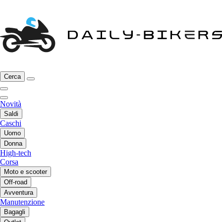
Cerca
Novità
Saldi
Caschi
Uomo
Donna
High-tech
Corsa
Moto e scooter
Off-road
Avventura
Manutenzione
Bagagli