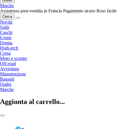
Outlet
Marche
Assistenza post-vendita in Francia
Pagamento sicuro
Reso facile
Cerca
Novità
Saldi
Caschi
Uomo
Donna
High-tech
Corsa
Moto e scooter
Off-road
Avventura
Manutenzione
Bagagli
Outlet
Marche
Aggiunta al carrello...