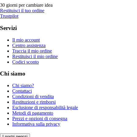
30 giorni per cambiare idea
Restituisci il tuo ordine
Trustpilot
Servizi
Il mio account
Centro assistenza
Traccia il mio ordine
Restituisci il mio ordine
Codici sconto
Chi siamo
Chi siamo?
Contattaci
Condizioni di vendita
Restituzioni e rimborsi
Esclusione di responsabilità legale
Metodi di pagamento
Prezzi e opzioni di consegna
Informativa sulla privacy
I nostri negozi