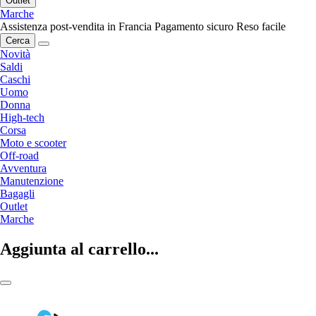
Outlet
Marche
Assistenza post-vendita in Francia
Pagamento sicuro
Reso facile
Cerca
Novità
Saldi
Caschi
Uomo
Donna
High-tech
Corsa
Moto e scooter
Off-road
Avventura
Manutenzione
Bagagli
Outlet
Marche
Aggiunta al carrello...