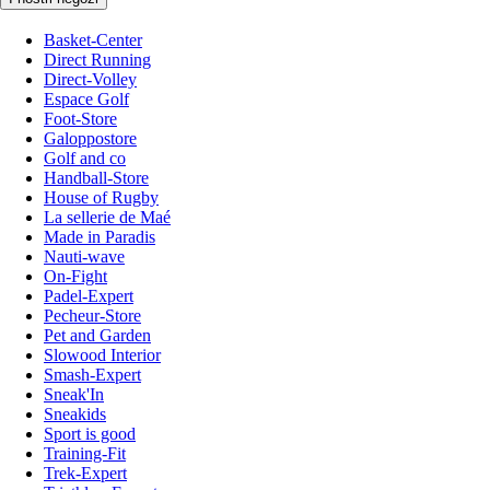
Basket-Center
Direct Running
Direct-Volley
Espace Golf
Foot-Store
Galoppostore
Golf and co
Handball-Store
House of Rugby
La sellerie de Maé
Made in Paradis
Nauti-wave
On-Fight
Padel-Expert
Pecheur-Store
Pet and Garden
Slowood Interior
Smash-Expert
Sneak'In
Sneakids
Sport is good
Training-Fit
Trek-Expert