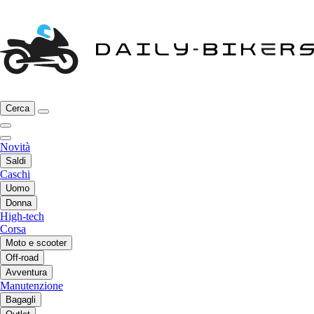
Cerca
Novità
Saldi
Caschi
Uomo
Donna
High-tech
Corsa
Moto e scooter
Off-road
Avventura
Manutenzione
Bagagli