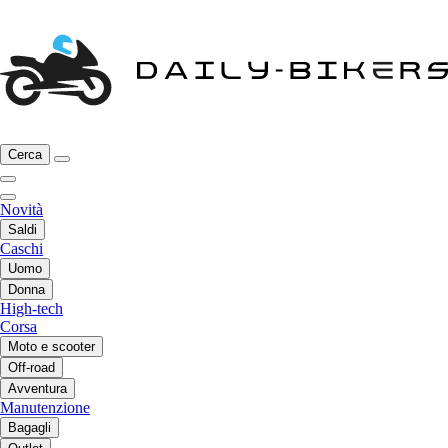
Cerca
Novità
Saldi
Caschi
Uomo
Donna
High-tech
Corsa
Moto e scooter
Off-road
Avventura
Manutenzione
Bagagli