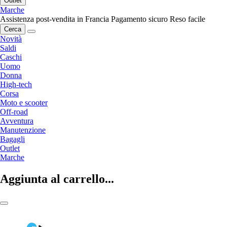
Outlet
Marche
Assistenza post-vendita in Francia
Pagamento sicuro
Reso facile
Cerca
Novità
Saldi
Caschi
Uomo
Donna
High-tech
Corsa
Moto e scooter
Off-road
Avventura
Manutenzione
Bagagli
Outlet
Marche
Aggiunta al carrello...