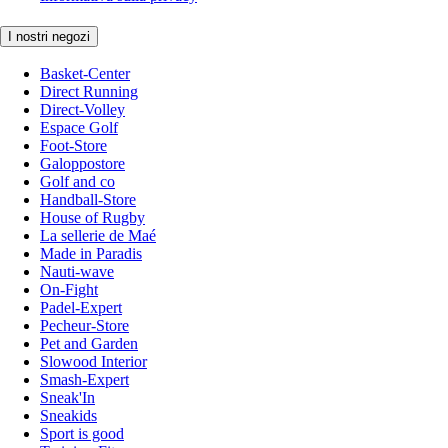
I nostri negozi
Basket-Center
Direct Running
Direct-Volley
Espace Golf
Foot-Store
Galoppostore
Golf and co
Handball-Store
House of Rugby
La sellerie de Maé
Made in Paradis
Nauti-wave
On-Fight
Padel-Expert
Pecheur-Store
Pet and Garden
Slowood Interior
Smash-Expert
Sneak'In
Sneakids
Sport is good