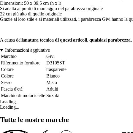
Dimensioni: 50 x 39,5 cm (h x l)
Si adatta ai punti di montaggio del parabrezza originale
22 cm più alto di quello originale
Grazie al loro stile e ai materiali utilizzati, i parabrezza Givi hanno la q
A causa della
natura tecnica di questi articoli, qualsiasi parabrezz
Informazioni aggiuntive
Marchio
Givi
Riferimento fornitore
D3105ST
Colore
trasparente
Colore
Bianco
Sesso
Misto
Fascia d'età
Adulti
Marchio di motociclette
Suzuki
Loading...
Loading...
Tutte le nostre marche