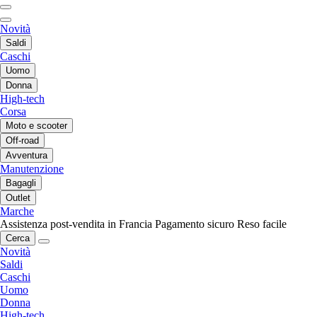
Novità
Saldi
Caschi
Uomo
Donna
High-tech
Corsa
Moto e scooter
Off-road
Avventura
Manutenzione
Bagagli
Outlet
Marche
Assistenza post-vendita in Francia
Pagamento sicuro
Reso facile
Cerca
Novità
Saldi
Caschi
Uomo
Donna
High-tech