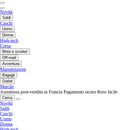
Novità
Saldi
Caschi
Uomo
Donna
High-tech
Corsa
Moto e scooter
Off-road
Avventura
Manutenzione
Bagagli
Outlet
Marche
Assistenza post-vendita in Francia
Pagamento sicuro
Reso facile
Cerca
Novità
Saldi
Caschi
Uomo
Donna
High-tech