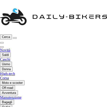
Cerca
Novità
Saldi
Caschi
Uomo
Donna
High-tech
Corsa
Moto e scooter
Off-road
Avventura
Manutenzione
Bagagli