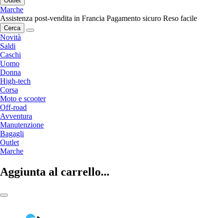
Outlet
Marche
Assistenza post-vendita in Francia
Pagamento sicuro
Reso facile
Cerca
Novità
Saldi
Caschi
Uomo
Donna
High-tech
Corsa
Moto e scooter
Off-road
Avventura
Manutenzione
Bagagli
Outlet
Marche
Aggiunta al carrello...