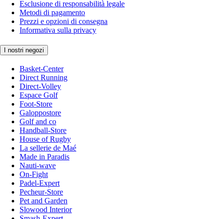
Esclusione di responsabilità legale
Metodi di pagamento
Prezzi e opzioni di consegna
Informativa sulla privacy
I nostri negozi
Basket-Center
Direct Running
Direct-Volley
Espace Golf
Foot-Store
Galoppostore
Golf and co
Handball-Store
House of Rugby
La sellerie de Maé
Made in Paradis
Nauti-wave
On-Fight
Padel-Expert
Pecheur-Store
Pet and Garden
Slowood Interior
Smash-Expert