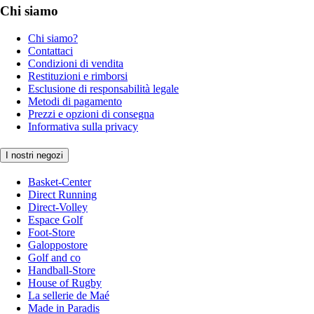
Chi siamo
Chi siamo?
Contattaci
Condizioni di vendita
Restituzioni e rimborsi
Esclusione di responsabilità legale
Metodi di pagamento
Prezzi e opzioni di consegna
Informativa sulla privacy
I nostri negozi
Basket-Center
Direct Running
Direct-Volley
Espace Golf
Foot-Store
Galoppostore
Golf and co
Handball-Store
House of Rugby
La sellerie de Maé
Made in Paradis