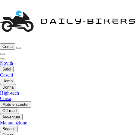
Cerca
Novità
Saldi
Caschi
Uomo
Donna
High-tech
Corsa
Moto e scooter
Off-road
Avventura
Manutenzione
Bagagli