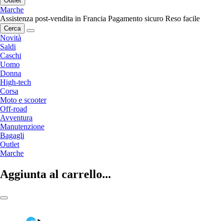
Outlet
Marche
Assistenza post-vendita in Francia
Pagamento sicuro
Reso facile
Cerca
Novità
Saldi
Caschi
Uomo
Donna
High-tech
Corsa
Moto e scooter
Off-road
Avventura
Manutenzione
Bagagli
Outlet
Marche
Aggiunta al carrello...