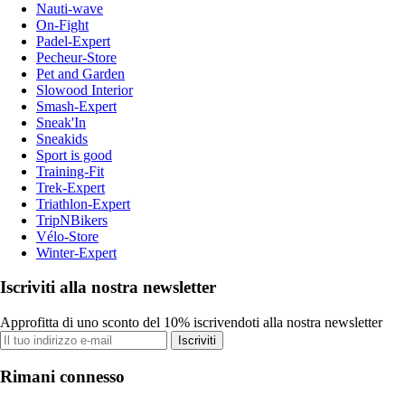
Nauti-wave
On-Fight
Padel-Expert
Pecheur-Store
Pet and Garden
Slowood Interior
Smash-Expert
Sneak'In
Sneakids
Sport is good
Training-Fit
Trek-Expert
Triathlon-Expert
TripNBikers
Vélo-Store
Winter-Expert
Iscriviti alla nostra newsletter
Approfitta di uno sconto del 10% iscrivendoti alla nostra newsletter
Iscriviti
Rimani connesso