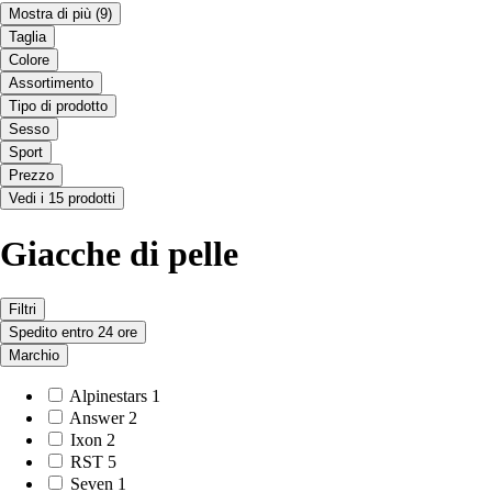
Mostra di più
(9)
Taglia
Colore
Assortimento
Tipo di prodotto
Sesso
Sport
Prezzo
Vedi i 15 prodotti
Giacche di pelle
Filtri
Spedito entro 24 ore
Marchio
Alpinestars
1
Answer
2
Ixon
2
RST
5
Seven
1