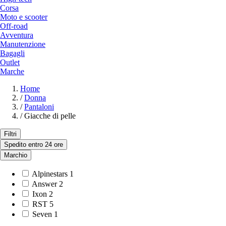
Corsa
Moto e scooter
Off-road
Avventura
Manutenzione
Bagagli
Outlet
Marche
Home
/
Donna
/
Pantaloni
/
Giacche di pelle
Filtri
Spedito entro 24 ore
Marchio
Alpinestars
1
Answer
2
Ixon
2
RST
5
Seven
1