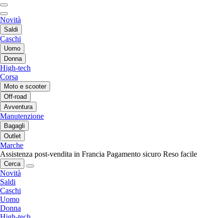
Novità
Saldi
Caschi
Uomo
Donna
High-tech
Corsa
Moto e scooter
Off-road
Avventura
Manutenzione
Bagagli
Outlet
Marche
Assistenza post-vendita in Francia
Pagamento sicuro
Reso facile
Cerca
Novità
Saldi
Caschi
Uomo
Donna
High-tech