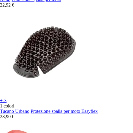
22,92 €
+-3
1 colori
Tucano Urbano
Protezione spalla per moto Easyflex
28,90 €