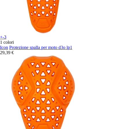
+-3
1 colori
Icon
Protezione spalla per moto d3o lp1
29,39 €