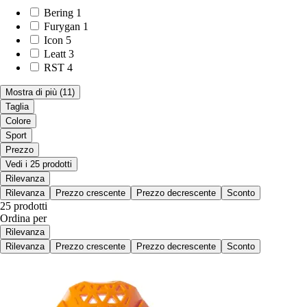
Bering
1
Furygan
1
Icon
5
Leatt
3
RST
4
Mostra di più
(11)
Taglia
Colore
Sport
Prezzo
Vedi i 25 prodotti
Rilevanza
Rilevanza
Prezzo crescente
Prezzo decrescente
Sconto
25 prodotti
Ordina per
Rilevanza
Rilevanza
Prezzo crescente
Prezzo decrescente
Sconto