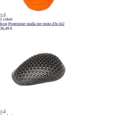
+-3
1 colori
Icon
Protezione spalla per moto d3o lp2
36,49 €
+-3