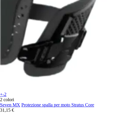
+-2
2 colori
Seven MX
Protezione spalla per moto Stratus Core
31,15 €