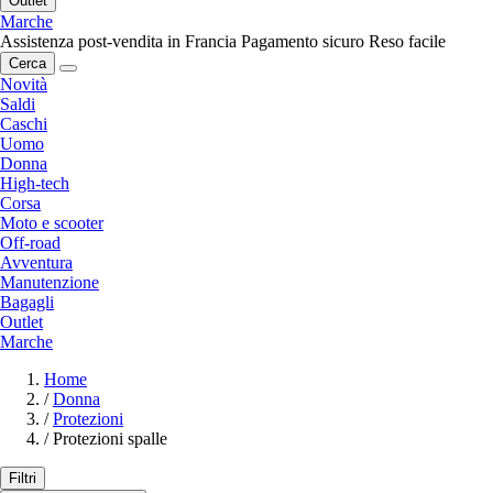
Outlet
Marche
Assistenza post-vendita in Francia
Pagamento sicuro
Reso facile
Cerca
Novità
Saldi
Caschi
Uomo
Donna
High-tech
Corsa
Moto e scooter
Off-road
Avventura
Manutenzione
Bagagli
Outlet
Marche
Home
/
Donna
/
Protezioni
/
Protezioni spalle
Filtri