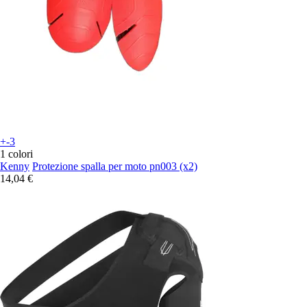
+-3
1 colori
Kenny
Protezione spalla per moto pn003 (x2)
14,04 €