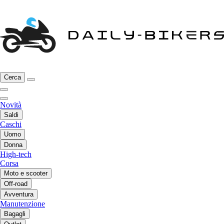
Cerca
Novità
Saldi
Caschi
Uomo
Donna
High-tech
Corsa
Moto e scooter
Off-road
Avventura
Manutenzione
Bagagli