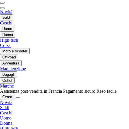
Novità
Saldi
Caschi
Uomo
Donna
High-tech
Corsa
Moto e scooter
Off-road
Avventura
Manutenzione
Bagagli
Outlet
Marche
Assistenza post-vendita in Francia
Pagamento sicuro
Reso facile
Cerca
Novità
Saldi
Caschi
Uomo
Donna
High-tech