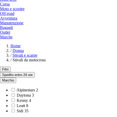
Corsa
Moto e scooter
Off-road
Avventura
Manutenzione
Bagagli
Outlet
Marche
Home
/
Donna
/
Stivali e scarpe
/
Stivali da motocross
Filtri
Spedito entro 24 ore
Marchio
Alpinestars
2
Daytona
3
Kenny
4
Leatt
8
Sidi
35