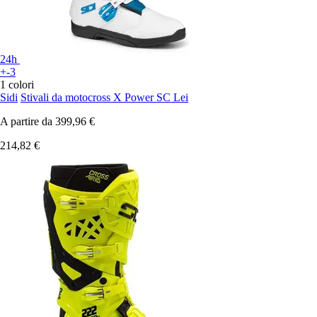
24h
+-3
1 colori
Sidi
Stivali da motocross X Power SC Lei
A partire da
399,96 €
214,82 €