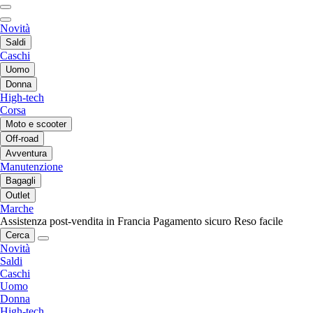
Novità
Saldi
Caschi
Uomo
Donna
High-tech
Corsa
Moto e scooter
Off-road
Avventura
Manutenzione
Bagagli
Outlet
Marche
Assistenza post-vendita in Francia
Pagamento sicuro
Reso facile
Cerca
Novità
Saldi
Caschi
Uomo
Donna
High-tech