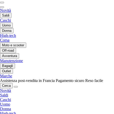
Novità
Saldi
Caschi
Uomo
Donna
High-tech
Corsa
Moto e scooter
Off-road
Avventura
Manutenzione
Bagagli
Outlet
Marche
Assistenza post-vendita in Francia
Pagamento sicuro
Reso facile
Cerca
Novità
Saldi
Caschi
Uomo
Donna
High-tech