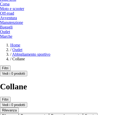
Corsa
Moto e scooter
Off-road
Avventura
Manutenzione
Bagagli
Outlet
Marche
Home
/
Outlet
/
Abbigliamento sportivo
/
Collane
Filtri
Vedi i 0 prodotti
Collane
Filtri
Vedi i 0 prodotti
Rilevanza