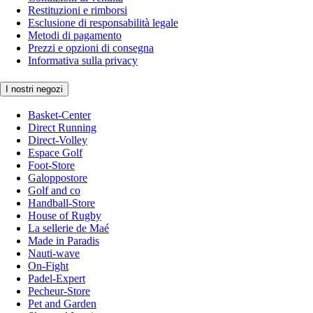
Restituzioni e rimborsi
Esclusione di responsabilità legale
Metodi di pagamento
Prezzi e opzioni di consegna
Informativa sulla privacy
I nostri negozi
Basket-Center
Direct Running
Direct-Volley
Espace Golf
Foot-Store
Galoppostore
Golf and co
Handball-Store
House of Rugby
La sellerie de Maé
Made in Paradis
Nauti-wave
On-Fight
Padel-Expert
Pecheur-Store
Pet and Garden