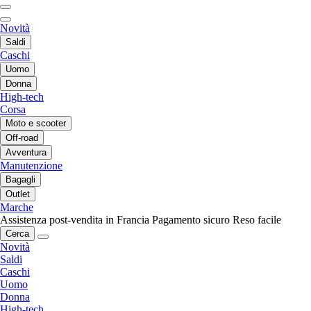
Novità
Saldi
Caschi
Uomo
Donna
High-tech
Corsa
Moto e scooter
Off-road
Avventura
Manutenzione
Bagagli
Outlet
Marche
Assistenza post-vendita in Francia
Pagamento sicuro
Reso facile
Cerca
Novità
Saldi
Caschi
Uomo
Donna
High-tech