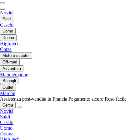
Novità
Saldi
Caschi
Uomo
Donna
High-tech
Corsa
Moto e scooter
Off-road
Avventura
Manutenzione
Bagagli
Outlet
Marche
Assistenza post-vendita in Francia
Pagamento sicuro
Reso facile
Cerca
Novità
Saldi
Caschi
Uomo
Donna
High-tech