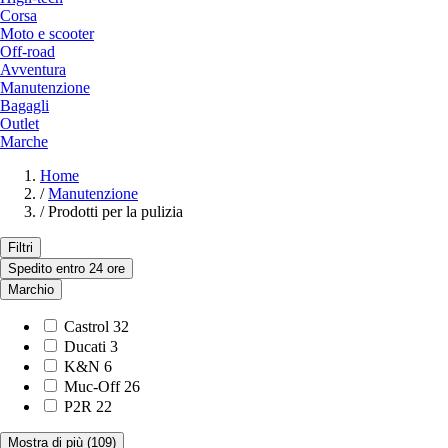
Corsa
Moto e scooter
Off-road
Avventura
Manutenzione
Bagagli
Outlet
Marche
Home
/
Manutenzione
/
Prodotti per la pulizia
Filtri
Spedito entro 24 ore
Marchio
Castrol
32
Ducati
3
K&N
6
Muc-Off
26
P2R
22
Mostra di più
(109)