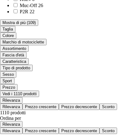
Muc-Off
26
P2R
22
Mostra di più
(109)
Taglia
Colore
Marchio di motociclette
Assortimento
Fascia d'età
Caratteristica
Tipo di prodotto
Sesso
Sport
Prezzo
Vedi i 1110 prodotti
Rilevanza
Rilevanza
Prezzo crescente
Prezzo decrescente
Sconto
1110 prodotti
Ordina per
Rilevanza
Rilevanza
Prezzo crescente
Prezzo decrescente
Sconto