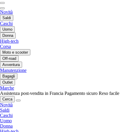
Novità
Saldi
Caschi
Uomo
Donna
High-tech
Corsa
Moto e scooter
Off-road
Avventura
Manutenzione
Bagagli
Outlet
Marche
Assistenza post-vendita in Francia
Pagamento sicuro
Reso facile
Cerca
Novità
Saldi
Caschi
Uomo
Donna
High-tech