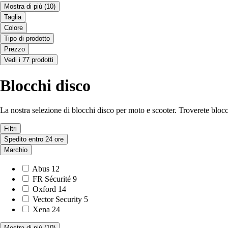
Mostra di più
(10)
Taglia
Colore
Tipo di prodotto
Prezzo
Vedi i 77 prodotti
Blocchi disco
La nostra selezione di blocchi disco per moto e scooter. Troverete bl
Filtri
Spedito entro 24 ore
Marchio
Abus
12
FR Sécurité
9
Oxford
14
Vector Security
5
Xena
24
Mostra di più
(10)