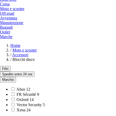
Corsa
Moto e scooter
Off-road
Avventura
Manutenzione
Bagagli
Outlet
Marche
Home
/
Moto e scooter
/
Accessori
/
Blocchi disco
Filtri
Spedito entro 24 ore
Marchio
Abus
12
FR Sécurité
9
Oxford
14
Vector Security
5
Xena
24