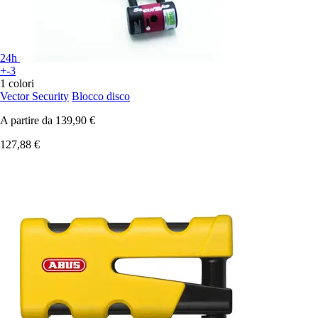
24h
+-3
1 colori
Vector Security
Blocco disco
A partire da
139,90 €
127,88 €