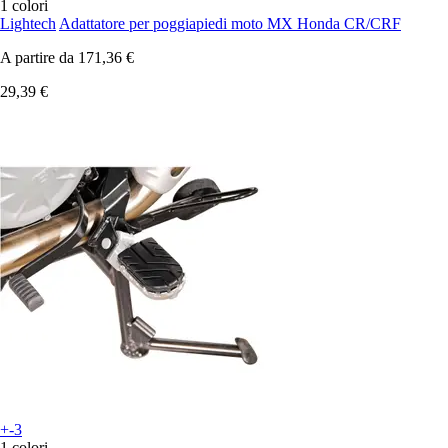
1 colori
Lightech
Adattatore per poggiapiedi moto MX Honda CR/CRF
A partire da
171,36 €
29,39 €
+-3
1 colori