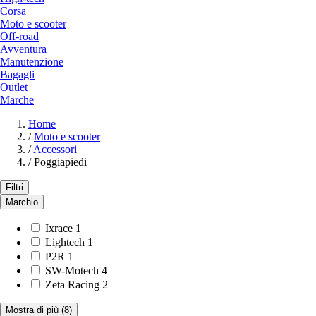
Corsa
Moto e scooter
Off-road
Avventura
Manutenzione
Bagagli
Outlet
Marche
Home
/
Moto e scooter
/
Accessori
/
Poggiapiedi
Filtri
Marchio
Ixrace
1
Lightech
1
P2R
1
SW-Motech
4
Zeta Racing
2
Mostra di più
(8)