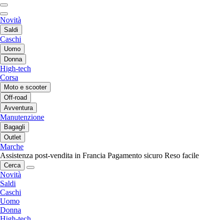
Novità
Saldi
Caschi
Uomo
Donna
High-tech
Corsa
Moto e scooter
Off-road
Avventura
Manutenzione
Bagagli
Outlet
Marche
Assistenza post-vendita in Francia
Pagamento sicuro
Reso facile
Cerca
Novità
Saldi
Caschi
Uomo
Donna
High-tech