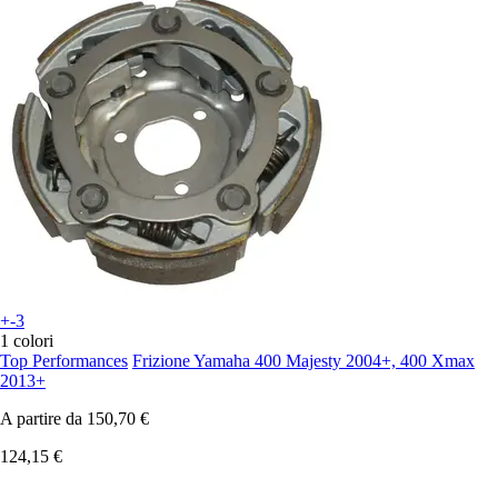
+-3
1 colori
Top Performances
Frizione Yamaha 400 Majesty 2004+, 400 Xmax
2013+
A partire da
150,70 €
124,15 €