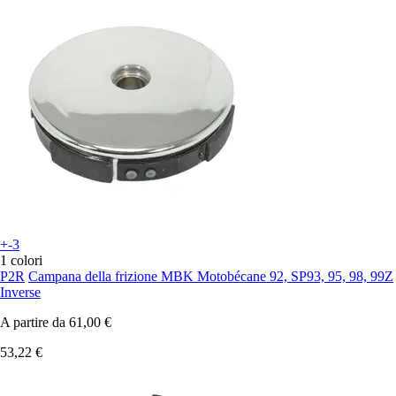
+-3
1 colori
P2R
Campana della frizione MBK Motobécane 92, SP93, 95, 98, 99Z
Inverse
A partire da
61,00 €
53,22 €