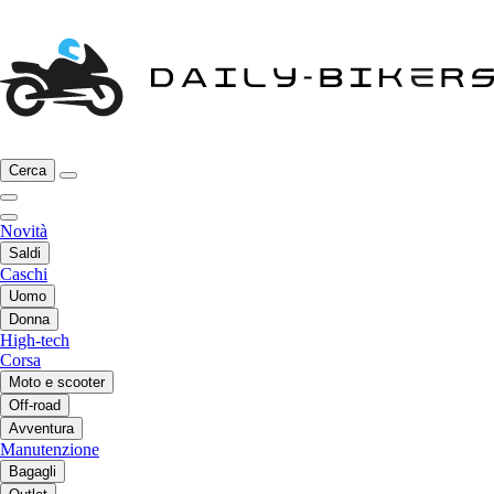
Cerca
Novità
Saldi
Caschi
Uomo
Donna
High-tech
Corsa
Moto e scooter
Off-road
Avventura
Manutenzione
Bagagli