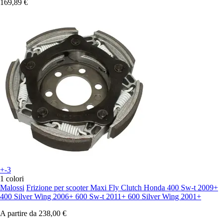
169,89 €
+-3
1 colori
Malossi
Frizione per scooter Maxi Fly Clutch Honda 400 Sw-t 2009+
400 Silver Wing 2006+ 600 Sw-t 2011+ 600 Silver Wing 2001+
A partire da
238,00 €