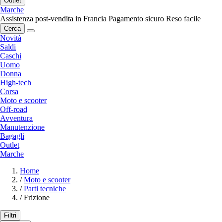
Outlet
Marche
Assistenza post-vendita in Francia
Pagamento sicuro
Reso facile
Cerca
Novità
Saldi
Caschi
Uomo
Donna
High-tech
Corsa
Moto e scooter
Off-road
Avventura
Manutenzione
Bagagli
Outlet
Marche
Home
/
Moto e scooter
/
Parti tecniche
/
Frizione
Filtri