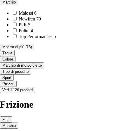
Marchio
Malossi
6
Newfren
79
P2R
5
Polini
4
Top Performances
5
Mostra di più
(13)
Taglia
Colore
Marchio di motociclette
Tipo di prodotto
Sport
Prezzo
Vedi i 126 prodotti
Frizione
Filtri
Marchio