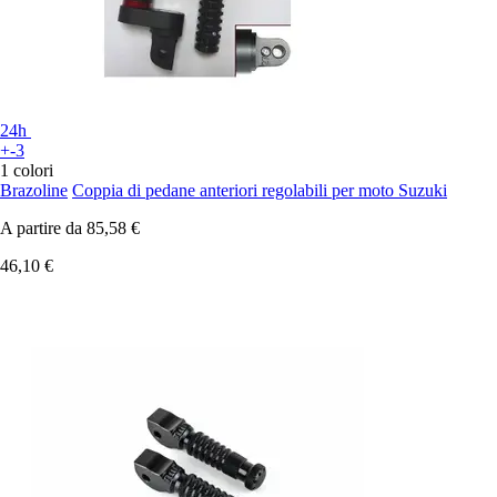
24h
+-3
1 colori
Brazoline
Coppia di pedane anteriori regolabili per moto Suzuki
A partire da
85,58 €
46,10 €