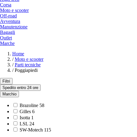
Corsa
Moto e scooter
Off-road
Avventura
Manutenzione
Bagagli
Outlet
Marche
Home
/
Moto e scooter
/
Parti tecniche
/
Poggiapiedi
Filtri
Spedito entro 24 ore
Marchio
Brazoline
58
Gilles
6
Isotta
1
LSL
24
SW-Motech
115