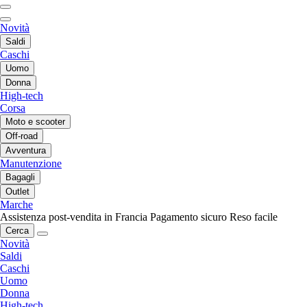
Novità
Saldi
Caschi
Uomo
Donna
High-tech
Corsa
Moto e scooter
Off-road
Avventura
Manutenzione
Bagagli
Outlet
Marche
Assistenza post-vendita in Francia
Pagamento sicuro
Reso facile
Cerca
Novità
Saldi
Caschi
Uomo
Donna
High-tech