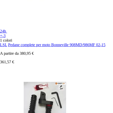
24h
+-3
1 colori
LSL
Pedane complete per moto Bonneville 908MD/986MF 02-15
A partire da
380,95 €
361,57 €