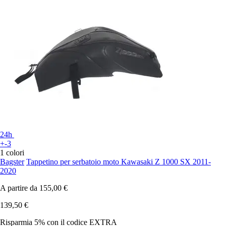
24h
+-3
1 colori
Bagster
Tappetino per serbatoio moto Kawasaki Z 1000 SX 2011-
2020
A partire da
155,00 €
139,50 €
Risparmia 5%
con il codice
EXTRA