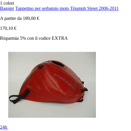
1 colori
Bagster
Tappetino per serbatoio moto Triumph Street 2006-2011
A partire da
189,00 €
170,10 €
Risparmia 5%
con il codice
EXTRA
24h