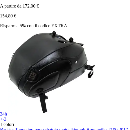
A partire da
172,00 €
154,80 €
Risparmia 5%
con il codice
EXTRA
24h
+-3
1 colori
Bagster
Tappetino per serbatoio moto Triumph Bonneville T100 2017-