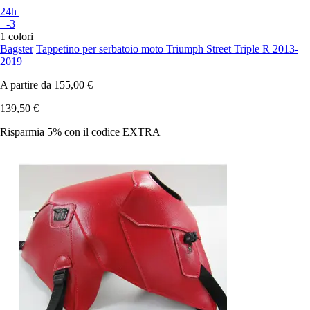
24h
+-3
1 colori
Bagster
Tappetino per serbatoio moto Triumph Street Triple R 2013-
2019
A partire da
155,00 €
139,50 €
Risparmia 5%
con il codice
EXTRA