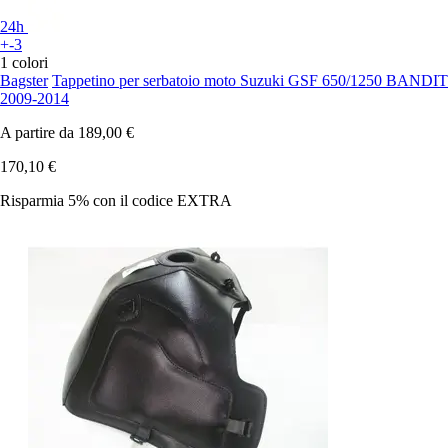
24h
+-3
1 colori
Bagster
Tappetino per serbatoio moto Suzuki GSF 650/1250 BANDIT
2009-2014
A partire da
189,00 €
170,10 €
Risparmia 5%
con il codice
EXTRA