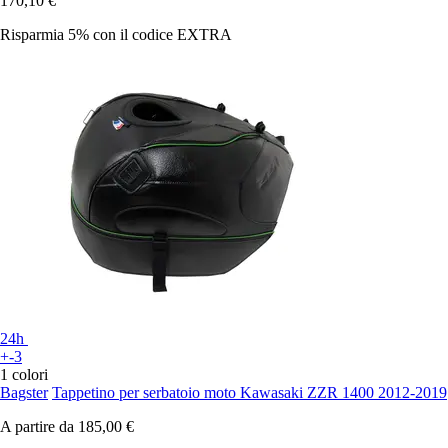
170,10 €
Risparmia 5%
con il codice
EXTRA
24h
+-3
1 colori
Bagster
Tappetino per serbatoio moto Kawasaki ZZR 1400 2012-2019
A partire da
185,00 €