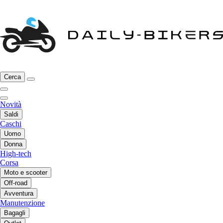
Cerca
Novità
Saldi
Caschi
Uomo
Donna
High-tech
Corsa
Moto e scooter
Off-road
Avventura
Manutenzione
Bagagli