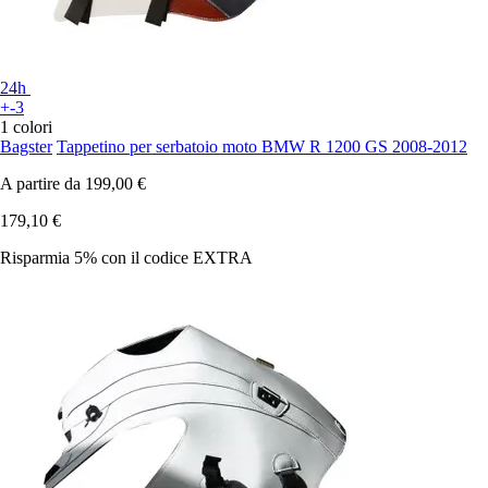
24h
+-3
1 colori
Bagster
Tappetino per serbatoio moto BMW R 1200 GS 2008-2012
A partire da
199,00 €
179,10 €
Risparmia 5%
con il codice
EXTRA