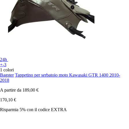
24h
+-3
1 colori
Bagster
Tappetino per serbatoio moto Kawasaki GTR 1400 2010-
2018
A partire da
189,00 €
170,10 €
Risparmia 5%
con il codice
EXTRA