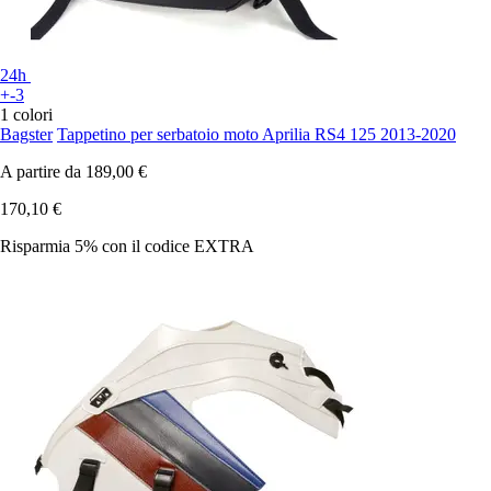
24h
+-3
1 colori
Bagster
Tappetino per serbatoio moto Aprilia RS4 125 2013-2020
A partire da
189,00 €
170,10 €
Risparmia 5%
con il codice
EXTRA