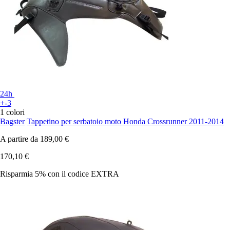
24h
+-3
1 colori
Bagster
Tappetino per serbatoio moto Honda Crossrunner 2011-2014
A partire da
189,00 €
170,10 €
Risparmia 5%
con il codice
EXTRA