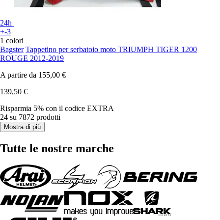
24h
+-3
1 colori
Bagster
Tappetino per serbatoio moto TRIUMPH TIGER 1200
ROUGE 2012-2019
A partire da
155,00 €
139,50 €
Risparmia 5%
con il codice
EXTRA
24 su 7872 prodotti
Mostra di più
Tutte le nostre marche