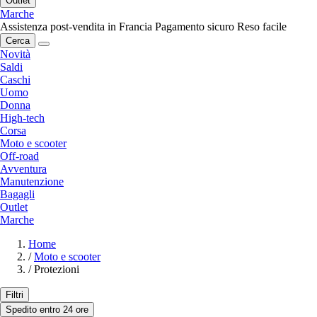
Outlet
Marche
Assistenza post-vendita in Francia
Pagamento sicuro
Reso facile
Cerca
Novità
Saldi
Caschi
Uomo
Donna
High-tech
Corsa
Moto e scooter
Off-road
Avventura
Manutenzione
Bagagli
Outlet
Marche
Home
/
Moto e scooter
/
Protezioni
Filtri
Spedito entro 24 ore