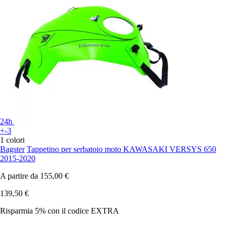
24h
+-3
1 colori
Bagster
Tappetino per serbatoio moto KAWASAKI VERSYS 650
2015-2020
A partire da
155,00 €
139,50 €
Risparmia 5%
con il codice
EXTRA