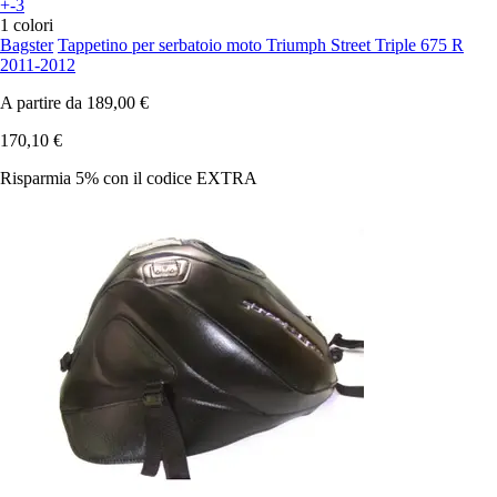
+-3
1 colori
Bagster
Tappetino per serbatoio moto Triumph Street Triple 675 R
2011-2012
A partire da
189,00 €
170,10 €
Risparmia 5%
con il codice
EXTRA