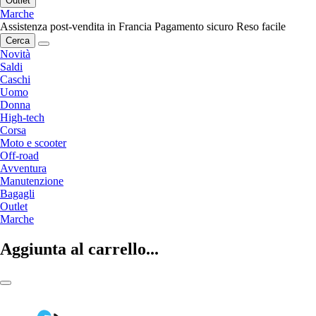
Outlet
Marche
Assistenza post-vendita in Francia
Pagamento sicuro
Reso facile
Cerca
Novità
Saldi
Caschi
Uomo
Donna
High-tech
Corsa
Moto e scooter
Off-road
Avventura
Manutenzione
Bagagli
Outlet
Marche
Aggiunta al carrello...