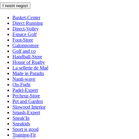
I nostri negozi
Basket-Center
Direct Running
Direct-Volley
Espace Golf
Foot-Store
Galoppostore
Golf and co
Handball-Store
House of Rugby
La sellerie de Maé
Made in Paradis
Nauti-wave
On-Fight
Padel-Expert
Pecheur-Store
Pet and Garden
Slowood Interior
Smash-Expert
Sneak'In
Sneakids
Sport is good
Training-Fit