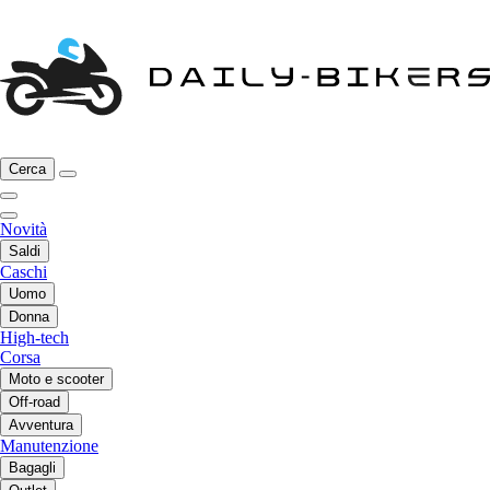
Cerca
Novità
Saldi
Caschi
Uomo
Donna
High-tech
Corsa
Moto e scooter
Off-road
Avventura
Manutenzione
Bagagli