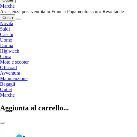
Outlet
Marche
Assistenza post-vendita in Francia
Pagamento sicuro
Reso facile
Cerca
Novità
Saldi
Caschi
Uomo
Donna
High-tech
Corsa
Moto e scooter
Off-road
Avventura
Manutenzione
Bagagli
Outlet
Marche
Aggiunta al carrello...