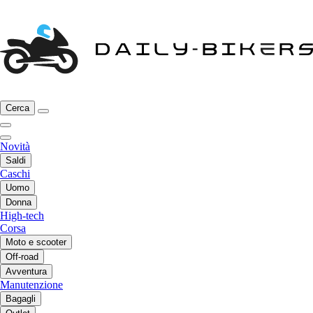
Cerca
Novità
Saldi
Caschi
Uomo
Donna
High-tech
Corsa
Moto e scooter
Off-road
Avventura
Manutenzione
Bagagli