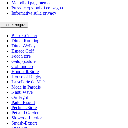
Metodi di pagamento
Prezzi e opzioni di consegna
Informativa sulla privacy
I nostri negozi
Basket-Center
Direct Running
Direct-Volley
Espace Golf
Foot-Store
Galoppostore
Golf and co
Handball-Store
House of Rugby
La sellerie de Maé
Made in Paradis
Nauti-wave
On-Fight
Padel-Expert
Pecheur-Store
Pet and Garden
Slowood Interior
Smash-Expert