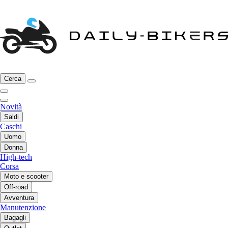
Cerca
Novità
Saldi
Caschi
Uomo
Donna
High-tech
Corsa
Moto e scooter
Off-road
Avventura
Manutenzione
Bagagli