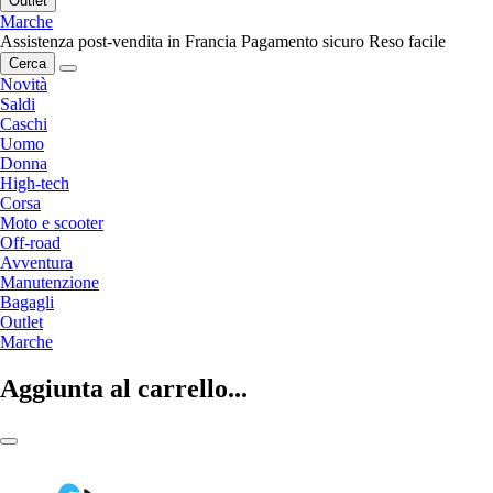
Outlet
Marche
Assistenza post-vendita in Francia
Pagamento sicuro
Reso facile
Cerca
Novità
Saldi
Caschi
Uomo
Donna
High-tech
Corsa
Moto e scooter
Off-road
Avventura
Manutenzione
Bagagli
Outlet
Marche
Aggiunta al carrello...