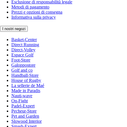
Esclusione di responsabilità legale
Metodi di pagamento
Prezzi e opzioni di consegna
Informativa sulla privacy
I nostri negozi
Basket-Center
Direct Running
Direct-Volley
Espace Golf
Foot-Store
Galoppostore
Golf and co
Handball-Store
House of Rugby
La sellerie de Maé
Made in Paradis
Nauti-wave
On-Fight
Padel-Expert
Pecheur-Store
Pet and Garden
Slowood Interior
Smash-Expert