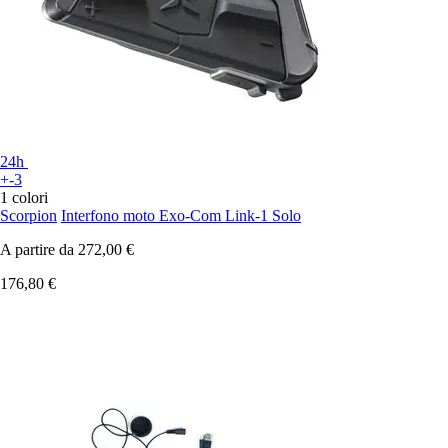
24h
+-3
1 colori
Scorpion
Interfono moto Exo-Com Link-1 Solo
A partire da
272,00 €
176,80 €