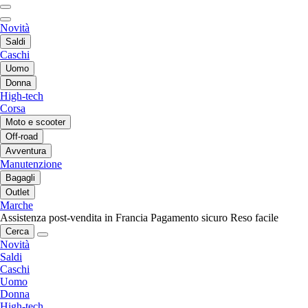
Novità
Saldi
Caschi
Uomo
Donna
High-tech
Corsa
Moto e scooter
Off-road
Avventura
Manutenzione
Bagagli
Outlet
Marche
Assistenza post-vendita in Francia
Pagamento sicuro
Reso facile
Cerca
Novità
Saldi
Caschi
Uomo
Donna
High-tech