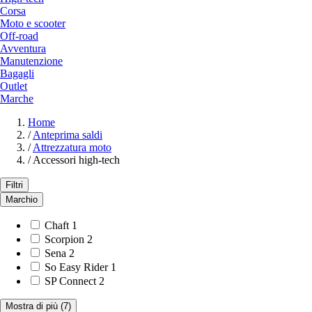
Corsa
Moto e scooter
Off-road
Avventura
Manutenzione
Bagagli
Outlet
Marche
Home
/
Anteprima saldi
/
Attrezzatura moto
/
Accessori high-tech
Filtri
Marchio
Chaft
1
Scorpion
2
Sena
2
So Easy Rider
1
SP Connect
2
Mostra di più
(7)