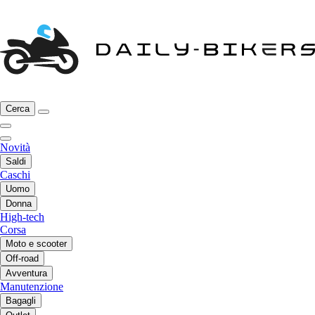
Cerca
Novità
Saldi
Caschi
Uomo
Donna
High-tech
Corsa
Moto e scooter
Off-road
Avventura
Manutenzione
Bagagli