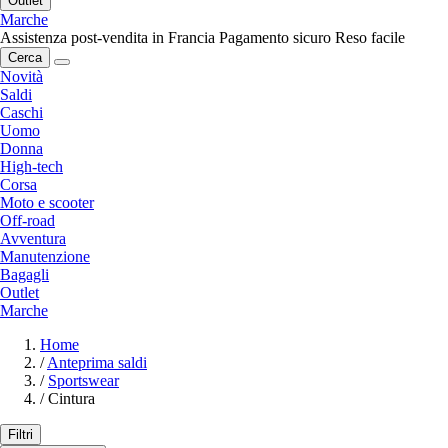
Outlet
Marche
Assistenza post-vendita in Francia
Pagamento sicuro
Reso facile
Cerca
Novità
Saldi
Caschi
Uomo
Donna
High-tech
Corsa
Moto e scooter
Off-road
Avventura
Manutenzione
Bagagli
Outlet
Marche
Home
/
Anteprima saldi
/
Sportswear
/
Cintura
Filtri