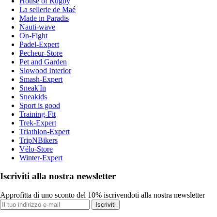
House of Rugby
La sellerie de Maé
Made in Paradis
Nauti-wave
On-Fight
Padel-Expert
Pecheur-Store
Pet and Garden
Slowood Interior
Smash-Expert
Sneak'In
Sneakids
Sport is good
Training-Fit
Trek-Expert
Triathlon-Expert
TripNBikers
Vélo-Store
Winter-Expert
Iscriviti alla nostra newsletter
Approfitta di uno sconto del 10% iscrivendoti alla nostra newsletter
Iscriviti