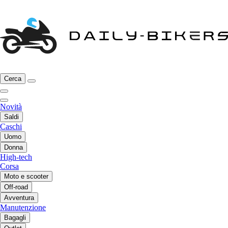
Cerca
Novità
Saldi
Caschi
Uomo
Donna
High-tech
Corsa
Moto e scooter
Off-road
Avventura
Manutenzione
Bagagli