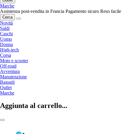
Outlet
Marche
Assistenza post-vendita in Francia
Pagamento sicuro
Reso facile
Cerca
Novità
Saldi
Caschi
Uomo
Donna
High-tech
Corsa
Moto e scooter
Off-road
Avventura
Manutenzione
Bagagli
Outlet
Marche
Aggiunta al carrello...