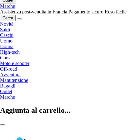
Outlet
Marche
Assistenza post-vendita in Francia
Pagamento sicuro
Reso facile
Cerca
Novità
Saldi
Caschi
Uomo
Donna
High-tech
Corsa
Moto e scooter
Off-road
Avventura
Manutenzione
Bagagli
Outlet
Marche
Aggiunta al carrello...