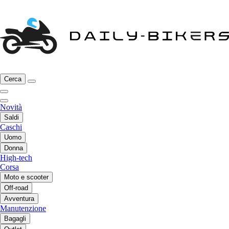
Cerca
Novità
Saldi
Caschi
Uomo
Donna
High-tech
Corsa
Moto e scooter
Off-road
Avventura
Manutenzione
Bagagli