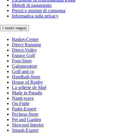
Metodi di pagamento
Prezzi e opzioni di consegna
Informativa sulla privacy
I nostri negozi
Basket-Center
Direct Running
Direct-Volley
Espace Golf
Foot-Store
Galoppostore
Golf and co
Handball-Store
House of Rugby
La sellerie de Maé
Made in Paradis
Nauti-wave
On-Fight
Padel-Expert
Pecheur-Store
Pet and Garden
Slowood Interior
Smash-Expert