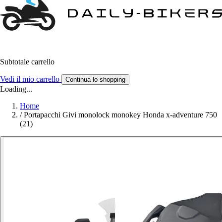
Subtotale carrello
Vedi il mio carrello
Continua lo shopping
Loading...
Home
/
Portapacchi Givi monolock monokey Honda x-adventure 750
(21)