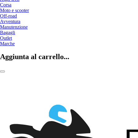
Corsa
Moto e scooter
Off-road
Avventura
Manutenzione
Bagagli
Outlet
Marche
Aggiunta al carrello...