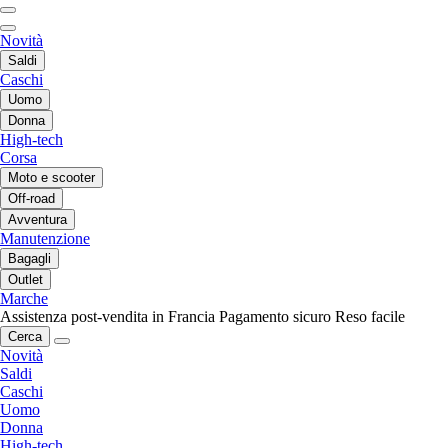
Novità
Saldi
Caschi
Uomo
Donna
High-tech
Corsa
Moto e scooter
Off-road
Avventura
Manutenzione
Bagagli
Outlet
Marche
Assistenza post-vendita in Francia
Pagamento sicuro
Reso facile
Cerca
Novità
Saldi
Caschi
Uomo
Donna
High-tech