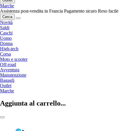
Outlet
Marche
Assistenza post-vendita in Francia
Pagamento sicuro
Reso facile
Cerca
Novità
Saldi
Caschi
Uomo
Donna
High-tech
Corsa
Moto e scooter
Off-road
Avventura
Manutenzione
Bagagli
Outlet
Marche
Aggiunta al carrello...