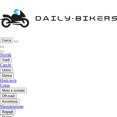
Cerca
Novità
Saldi
Caschi
Uomo
Donna
High-tech
Corsa
Moto e scooter
Off-road
Avventura
Manutenzione
Bagagli