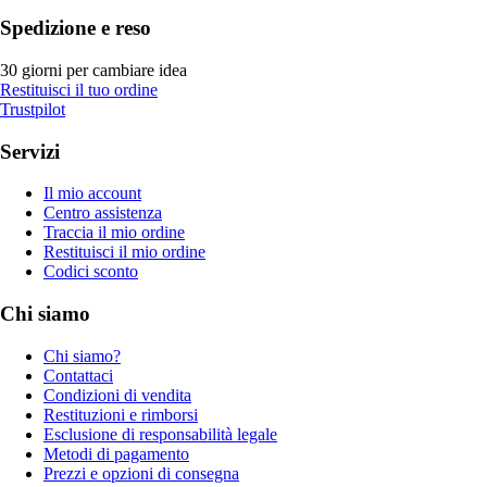
Spedizione e reso
30 giorni per cambiare idea
Restituisci il tuo ordine
Trustpilot
Servizi
Il mio account
Centro assistenza
Traccia il mio ordine
Restituisci il mio ordine
Codici sconto
Chi siamo
Chi siamo?
Contattaci
Condizioni di vendita
Restituzioni e rimborsi
Esclusione di responsabilità legale
Metodi di pagamento
Prezzi e opzioni di consegna