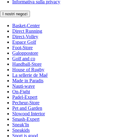
Informativa sulla privacy
I nostri negozi
Basket-Center
Direct Running
Direct-Volley
Espace Golf
Foot-Store
Galoppostore
Golf and co
Handball-Store
House of Rugby
La sellerie de Maé
Made in Paradis
Nauti-wave
On-Fight
Padel-Expert
Pecheur-Store
Pet and Garden
Slowood Interior
Smash-Expert
Sneak'In
Sneakids
Sport is good