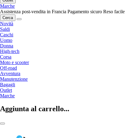
Outlet
Marche
Assistenza post-vendita in Francia
Pagamento sicuro
Reso facile
Cerca
Novità
Saldi
Caschi
Uomo
Donna
High-tech
Corsa
Moto e scooter
Off-road
Avventura
Manutenzione
Bagagli
Outlet
Marche
Aggiunta al carrello...