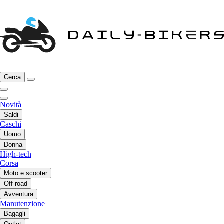
Cerca
Novità
Saldi
Caschi
Uomo
Donna
High-tech
Corsa
Moto e scooter
Off-road
Avventura
Manutenzione
Bagagli