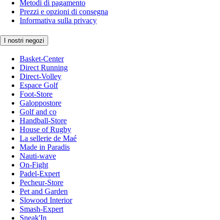
Metodi di pagamento
Prezzi e opzioni di consegna
Informativa sulla privacy
I nostri negozi
Basket-Center
Direct Running
Direct-Volley
Espace Golf
Foot-Store
Galoppostore
Golf and co
Handball-Store
House of Rugby
La sellerie de Maé
Made in Paradis
Nauti-wave
On-Fight
Padel-Expert
Pecheur-Store
Pet and Garden
Slowood Interior
Smash-Expert
Sneak'In