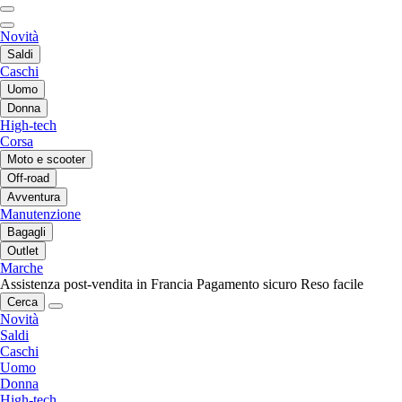
Novità
Saldi
Caschi
Uomo
Donna
High-tech
Corsa
Moto e scooter
Off-road
Avventura
Manutenzione
Bagagli
Outlet
Marche
Assistenza post-vendita in Francia
Pagamento sicuro
Reso facile
Cerca
Novità
Saldi
Caschi
Uomo
Donna
High-tech