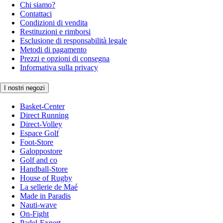
Chi siamo?
Contattaci
Condizioni di vendita
Restituzioni e rimborsi
Esclusione di responsabilità legale
Metodi di pagamento
Prezzi e opzioni di consegna
Informativa sulla privacy
I nostri negozi
Basket-Center
Direct Running
Direct-Volley
Espace Golf
Foot-Store
Galoppostore
Golf and co
Handball-Store
House of Rugby
La sellerie de Maé
Made in Paradis
Nauti-wave
On-Fight
Padel-Expert