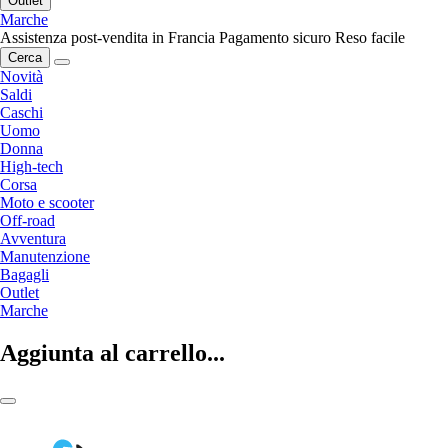
Outlet
Marche
Assistenza post-vendita in Francia
Pagamento sicuro
Reso facile
Cerca
Novità
Saldi
Caschi
Uomo
Donna
High-tech
Corsa
Moto e scooter
Off-road
Avventura
Manutenzione
Bagagli
Outlet
Marche
Aggiunta al carrello...