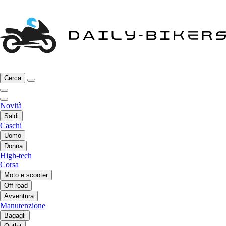
Cerca
Novità
Saldi
Caschi
Uomo
Donna
High-tech
Corsa
Moto e scooter
Off-road
Avventura
Manutenzione
Bagagli