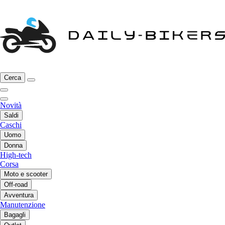
Cerca
Novità
Saldi
Caschi
Uomo
Donna
High-tech
Corsa
Moto e scooter
Off-road
Avventura
Manutenzione
Bagagli