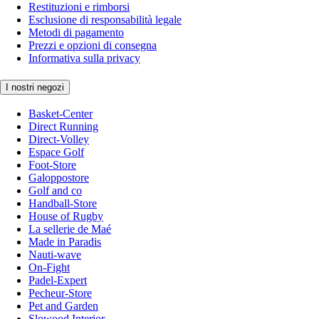
Restituzioni e rimborsi
Esclusione di responsabilità legale
Metodi di pagamento
Prezzi e opzioni di consegna
Informativa sulla privacy
I nostri negozi
Basket-Center
Direct Running
Direct-Volley
Espace Golf
Foot-Store
Galoppostore
Golf and co
Handball-Store
House of Rugby
La sellerie de Maé
Made in Paradis
Nauti-wave
On-Fight
Padel-Expert
Pecheur-Store
Pet and Garden
Slowood Interior