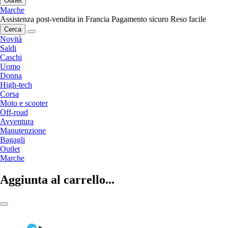
Outlet
Marche
Assistenza post-vendita in Francia
Pagamento sicuro
Reso facile
Cerca
Novità
Saldi
Caschi
Uomo
Donna
High-tech
Corsa
Moto e scooter
Off-road
Avventura
Manutenzione
Bagagli
Outlet
Marche
Aggiunta al carrello...