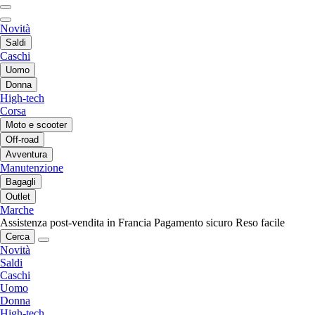
Novità
Saldi
Caschi
Uomo
Donna
High-tech
Corsa
Moto e scooter
Off-road
Avventura
Manutenzione
Bagagli
Outlet
Marche
Assistenza post-vendita in Francia
Pagamento sicuro
Reso facile
Cerca
Novità
Saldi
Caschi
Uomo
Donna
High-tech