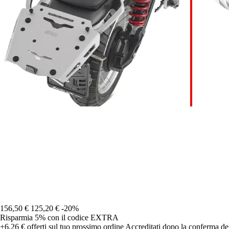
156,50 €
125,20 €
-20%
Risparmia 5%
con il codice
EXTRA
+6,26 €
offerti sul tuo prossimo ordine
Accreditati dopo la conferma de