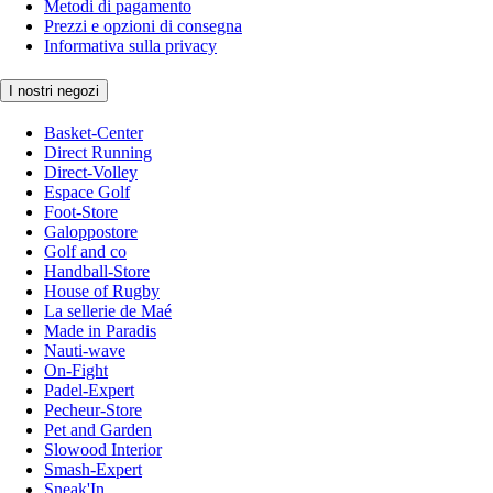
Metodi di pagamento
Prezzi e opzioni di consegna
Informativa sulla privacy
I nostri negozi
Basket-Center
Direct Running
Direct-Volley
Espace Golf
Foot-Store
Galoppostore
Golf and co
Handball-Store
House of Rugby
La sellerie de Maé
Made in Paradis
Nauti-wave
On-Fight
Padel-Expert
Pecheur-Store
Pet and Garden
Slowood Interior
Smash-Expert
Sneak'In