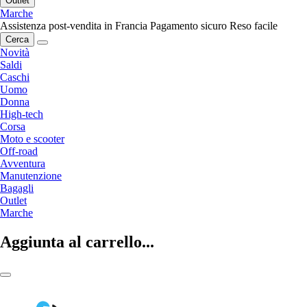
Outlet
Marche
Assistenza post-vendita in Francia
Pagamento sicuro
Reso facile
Cerca
Novità
Saldi
Caschi
Uomo
Donna
High-tech
Corsa
Moto e scooter
Off-road
Avventura
Manutenzione
Bagagli
Outlet
Marche
Aggiunta al carrello...