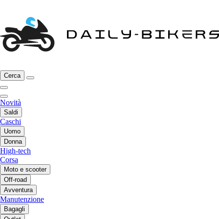
Cerca
Novità
Saldi
Caschi
Uomo
Donna
High-tech
Corsa
Moto e scooter
Off-road
Avventura
Manutenzione
Bagagli