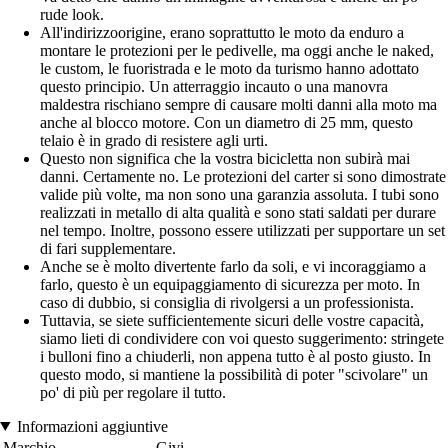
rude look.
All'indirizzoorigine, erano soprattutto le moto da enduro a
montare le protezioni per le pedivelle, ma oggi anche le naked,
le custom, le fuoristrada e le moto da turismo hanno adottato
questo principio. Un atterraggio incauto o una manovra
maldestra rischiano sempre di causare molti danni alla moto ma
anche al blocco motore. Con un diametro di 25 mm, questo
telaio è in grado di resistere agli urti.
Questo non significa che la vostra bicicletta non subirà mai
danni. Certamente no. Le protezioni del carter si sono dimostrate
valide più volte, ma non sono una garanzia assoluta. I tubi sono
realizzati in metallo di alta qualità e sono stati saldati per durare
nel tempo. Inoltre, possono essere utilizzati per supportare un set
di fari supplementare.
Anche se è molto divertente farlo da soli, e vi incoraggiamo a
farlo, questo è un equipaggiamento di sicurezza per moto. In
caso di dubbio, si consiglia di rivolgersi a un professionista.
Tuttavia, se siete sufficientemente sicuri delle vostre capacità,
siamo lieti di condividere con voi questo suggerimento: stringete
i bulloni fino a chiuderli, non appena tutto è al posto giusto. In
questo modo, si mantiene la possibilità di poter "scivolare" un
po' di più per regolare il tutto.
Informazioni aggiuntive
Marchio
Givi