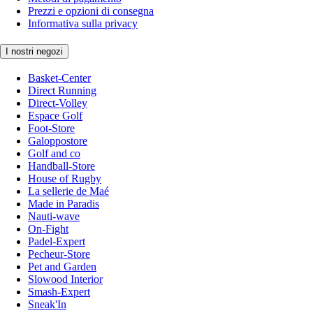
Prezzi e opzioni di consegna
Informativa sulla privacy
I nostri negozi
Basket-Center
Direct Running
Direct-Volley
Espace Golf
Foot-Store
Galoppostore
Golf and co
Handball-Store
House of Rugby
La sellerie de Maé
Made in Paradis
Nauti-wave
On-Fight
Padel-Expert
Pecheur-Store
Pet and Garden
Slowood Interior
Smash-Expert
Sneak'In