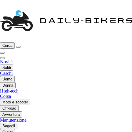
Cerca
Novità
Saldi
Caschi
Uomo
Donna
High-tech
Corsa
Moto e scooter
Off-road
Avventura
Manutenzione
Bagagli