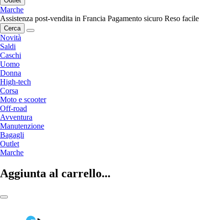
Outlet
Marche
Assistenza post-vendita in Francia
Pagamento sicuro
Reso facile
Cerca
Novità
Saldi
Caschi
Uomo
Donna
High-tech
Corsa
Moto e scooter
Off-road
Avventura
Manutenzione
Bagagli
Outlet
Marche
Aggiunta al carrello...