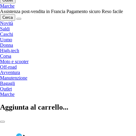
Outlet
Marche
Assistenza post-vendita in Francia
Pagamento sicuro
Reso facile
Cerca
Novità
Saldi
Caschi
Uomo
Donna
High-tech
Corsa
Moto e scooter
Off-road
Avventura
Manutenzione
Bagagli
Outlet
Marche
Aggiunta al carrello...