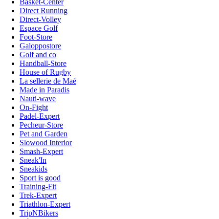
Basket-Center
Direct Running
Direct-Volley
Espace Golf
Foot-Store
Galoppostore
Golf and co
Handball-Store
House of Rugby
La sellerie de Maé
Made in Paradis
Nauti-wave
On-Fight
Padel-Expert
Pecheur-Store
Pet and Garden
Slowood Interior
Smash-Expert
Sneak'In
Sneakids
Sport is good
Training-Fit
Trek-Expert
Triathlon-Expert
TripNBikers