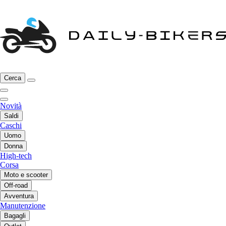
Cerca
Novità
Saldi
Caschi
Uomo
Donna
High-tech
Corsa
Moto e scooter
Off-road
Avventura
Manutenzione
Bagagli