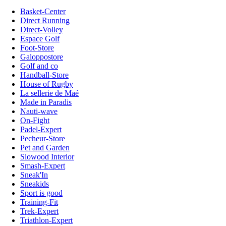
Basket-Center
Direct Running
Direct-Volley
Espace Golf
Foot-Store
Galoppostore
Golf and co
Handball-Store
House of Rugby
La sellerie de Maé
Made in Paradis
Nauti-wave
On-Fight
Padel-Expert
Pecheur-Store
Pet and Garden
Slowood Interior
Smash-Expert
Sneak'In
Sneakids
Sport is good
Training-Fit
Trek-Expert
Triathlon-Expert