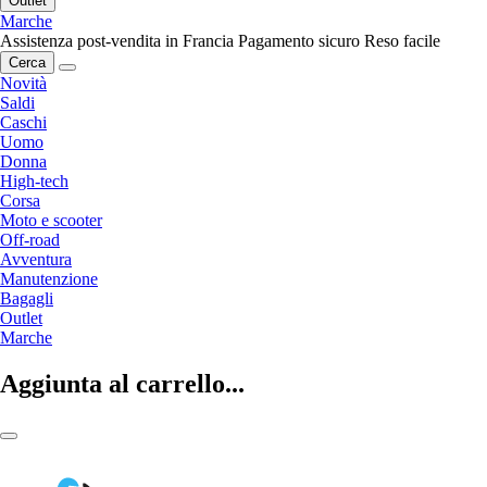
Outlet
Marche
Assistenza post-vendita in Francia
Pagamento sicuro
Reso facile
Cerca
Novità
Saldi
Caschi
Uomo
Donna
High-tech
Corsa
Moto e scooter
Off-road
Avventura
Manutenzione
Bagagli
Outlet
Marche
Aggiunta al carrello...