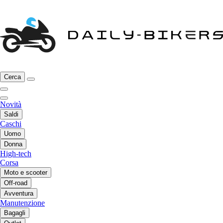
Cerca
Novità
Saldi
Caschi
Uomo
Donna
High-tech
Corsa
Moto e scooter
Off-road
Avventura
Manutenzione
Bagagli