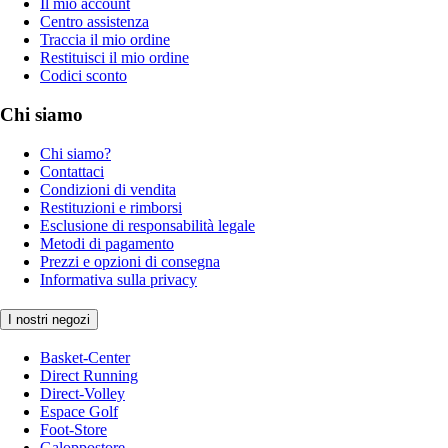
Il mio account
Centro assistenza
Traccia il mio ordine
Restituisci il mio ordine
Codici sconto
Chi siamo
Chi siamo?
Contattaci
Condizioni di vendita
Restituzioni e rimborsi
Esclusione di responsabilità legale
Metodi di pagamento
Prezzi e opzioni di consegna
Informativa sulla privacy
I nostri negozi
Basket-Center
Direct Running
Direct-Volley
Espace Golf
Foot-Store
Galoppostore