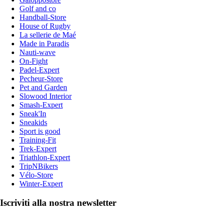
Golf and co
Handball-Store
House of Rugby
La sellerie de Maé
Made in Paradis
Nauti-wave
On-Fight
Padel-Expert
Pecheur-Store
Pet and Garden
Slowood Interior
Smash-Expert
Sneak'In
Sneakids
Sport is good
Training-Fit
Trek-Expert
Triathlon-Expert
TripNBikers
Vélo-Store
Winter-Expert
Iscriviti alla nostra newsletter