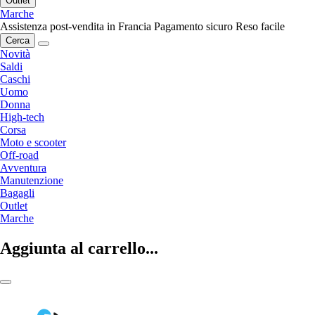
Outlet
Marche
Assistenza post-vendita in Francia
Pagamento sicuro
Reso facile
Cerca
Novità
Saldi
Caschi
Uomo
Donna
High-tech
Corsa
Moto e scooter
Off-road
Avventura
Manutenzione
Bagagli
Outlet
Marche
Aggiunta al carrello...