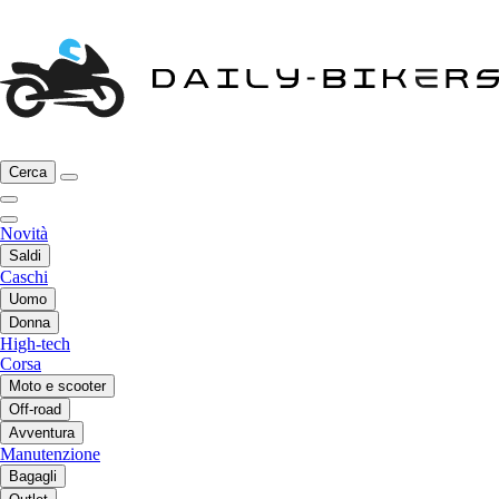
Cerca
Novità
Saldi
Caschi
Uomo
Donna
High-tech
Corsa
Moto e scooter
Off-road
Avventura
Manutenzione
Bagagli