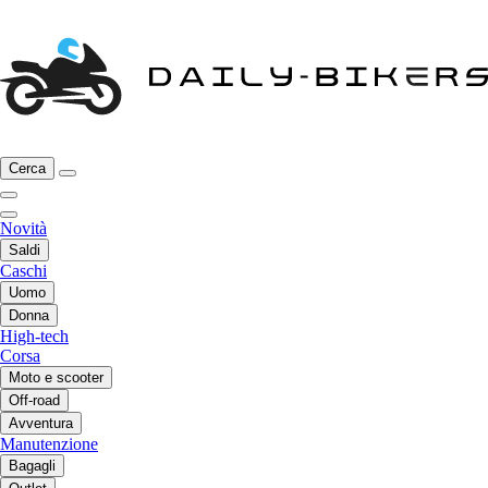
Cerca
Novità
Saldi
Caschi
Uomo
Donna
High-tech
Corsa
Moto e scooter
Off-road
Avventura
Manutenzione
Bagagli