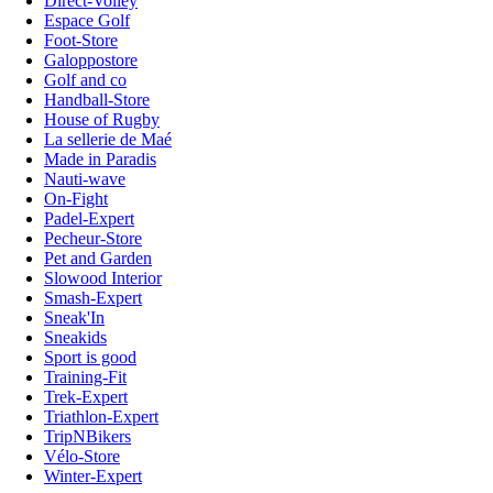
Direct-Volley
Espace Golf
Foot-Store
Galoppostore
Golf and co
Handball-Store
House of Rugby
La sellerie de Maé
Made in Paradis
Nauti-wave
On-Fight
Padel-Expert
Pecheur-Store
Pet and Garden
Slowood Interior
Smash-Expert
Sneak'In
Sneakids
Sport is good
Training-Fit
Trek-Expert
Triathlon-Expert
TripNBikers
Vélo-Store
Winter-Expert