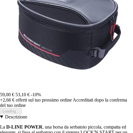
59,00 €
53,10 €
-10%
+2,66 €
offerti sul tuo prossimo ordine
Accreditati dopo la conferma
del tuo ordine
Loading...
Descrizione
La
D-LINE POWER
, una borsa da serbatoio piccola, compatta ed
elegante, si fissa al serbatoio con il sistema LOCK'N START per un