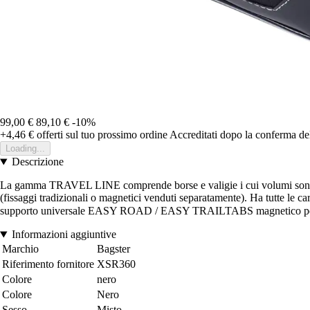
99,00 €
89,10 €
-10%
+4,46 €
offerti sul tuo prossimo ordine
Accreditati dopo la conferma de
Loading...
Descrizione
La gamma TRAVEL LINE comprende borse e valigie i cui volumi sono ad
(fissaggi tradizionali o magnetici venduti separatamente). Ha tutte le c
supporto universale EASY ROAD / EASY TRAILTABS magnetico per ser
Informazioni aggiuntive
Marchio
Bagster
Riferimento fornitore
XSR360
Colore
nero
Colore
Nero
Sesso
Misto