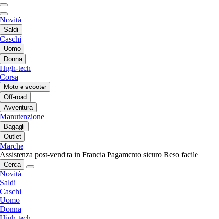
Novità
Saldi
Caschi
Uomo
Donna
High-tech
Corsa
Moto e scooter
Off-road
Avventura
Manutenzione
Bagagli
Outlet
Marche
Assistenza post-vendita in Francia
Pagamento sicuro
Reso facile
Cerca
Novità
Saldi
Caschi
Uomo
Donna
High-tech