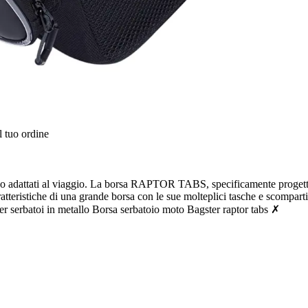
l tuo ordine
attati al viaggio. La borsa RAPTOR TABS, specificamente progettata p
aratteristiche di una grande borsa con le sue molteplici tasche e scompar
batoi in metallo Borsa serbatoio moto Bagster raptor tabs ✗