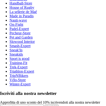
Handball-Store
House of Rugby
La sellerie de Maé
Made in Paradis
Nauti-wave
On-Fight
Padel-Expert
Pecheur-Store
Pet and Garden
Slowood Interior
Smash-Expert
Sneak'In
Sneakids
Sport is good
Training-Fit
Trek-Expert
Triathlon-Expert
TripNBikers
Vélo-Store
Winter-Expert
Iscriviti alla nostra newsletter
Approfitta di uno sconto del 10% iscrivendoti alla nostra newsletter