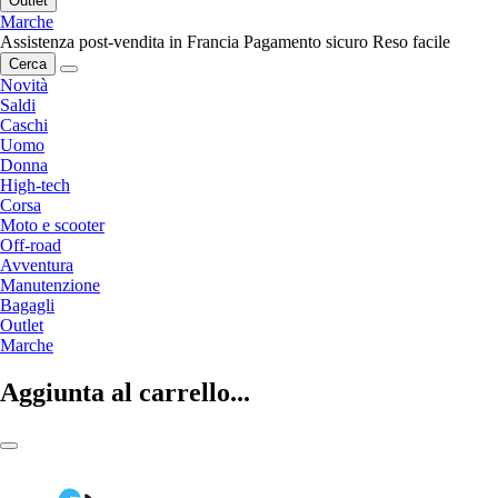
Outlet
Marche
Assistenza post-vendita in Francia
Pagamento sicuro
Reso facile
Cerca
Novità
Saldi
Caschi
Uomo
Donna
High-tech
Corsa
Moto e scooter
Off-road
Avventura
Manutenzione
Bagagli
Outlet
Marche
Aggiunta al carrello...