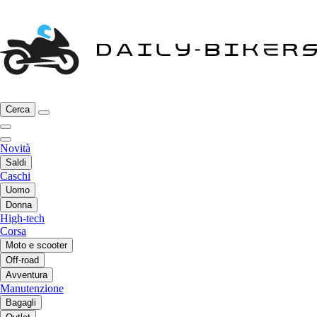
Cerca
Novità
Saldi
Caschi
Uomo
Donna
High-tech
Corsa
Moto e scooter
Off-road
Avventura
Manutenzione
Bagagli