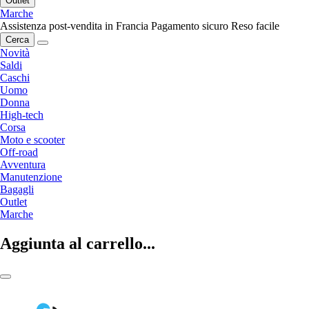
Outlet
Marche
Assistenza post-vendita in Francia
Pagamento sicuro
Reso facile
Cerca
Novità
Saldi
Caschi
Uomo
Donna
High-tech
Corsa
Moto e scooter
Off-road
Avventura
Manutenzione
Bagagli
Outlet
Marche
Aggiunta al carrello...