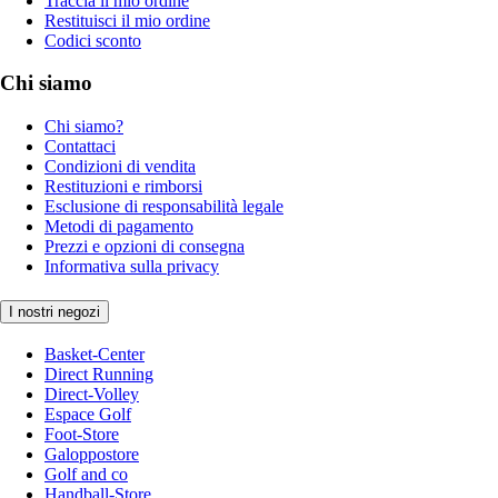
Traccia il mio ordine
Restituisci il mio ordine
Codici sconto
Chi siamo
Chi siamo?
Contattaci
Condizioni di vendita
Restituzioni e rimborsi
Esclusione di responsabilità legale
Metodi di pagamento
Prezzi e opzioni di consegna
Informativa sulla privacy
I nostri negozi
Basket-Center
Direct Running
Direct-Volley
Espace Golf
Foot-Store
Galoppostore
Golf and co
Handball-Store