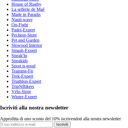
House of Rugby
La sellerie de Maé
Made in Paradis
Nauti-wave
On-Fight
Padel-Expert
Pecheur-Store
Pet and Garden
Slowood Interior
Smash-Expert
Sneak'In
Sneakids
Sport is good
Training-Fit
Trek-Expert
Triathlon-Expert
TripNBikers
Vélo-Store
Winter-Expert
Iscriviti alla nostra newsletter
Approfitta di uno sconto del 10% iscrivendoti alla nostra newsletter
Iscriviti