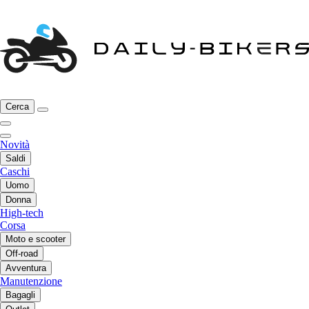
Cerca
Novità
Saldi
Caschi
Uomo
Donna
High-tech
Corsa
Moto e scooter
Off-road
Avventura
Manutenzione
Bagagli